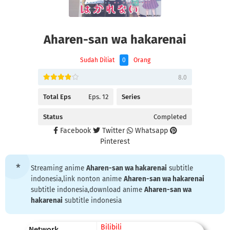
Aharen-san wa hakarenai
Sudah Diliat
0
Orang
8.0
Total Eps
Eps. 12
Series
Status
Completed
Facebook
Twitter
Whatsapp
Pinterest
Streaming anime
Aharen-san wa hakarenai
subtitle
indonesia,link nonton anime
Aharen-san wa hakarenai
subtitle indonesia,download anime
Aharen-san wa
hakarenai
subtitle indonesia
Bilibili
Network