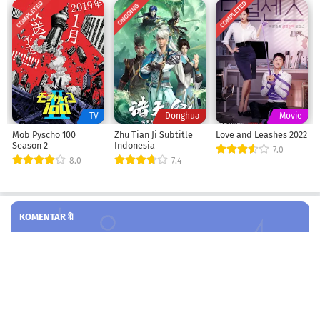
COMPLETED
COMPLETED
ONGOING
TV
Donghua
Movie
Mob Pyscho 100
Zhu Tian Ji Subtitle
Love and Leashes 2022
Season 2
Indonesia
7.0
8.0
7.4
KOMENTAR🔖