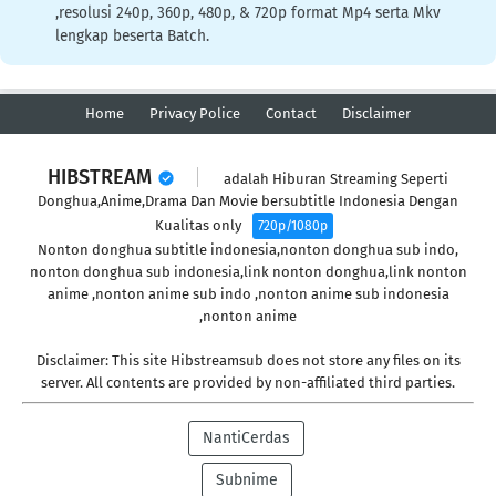
,resolusi 240p, 360p, 480p, & 720p format Mp4 serta Mkv
lengkap beserta Batch.
Home
Privacy Police
Contact
Disclaimer
HIBSTREAM
adalah Hiburan Streaming Seperti
Donghua,Anime,Drama Dan Movie bersubtitle Indonesia Dengan
Kualitas only
720p/1080p
Nonton donghua subtitle indonesia,nonton donghua sub indo,
nonton donghua sub indonesia,link nonton donghua,link nonton
anime ,nonton anime sub indo ,nonton anime sub indonesia
,nonton anime
Disclaimer: This site Hibstreamsub does not store any files on its
server. All contents are provided by non-affiliated third parties.
NantiCerdas
Subnime