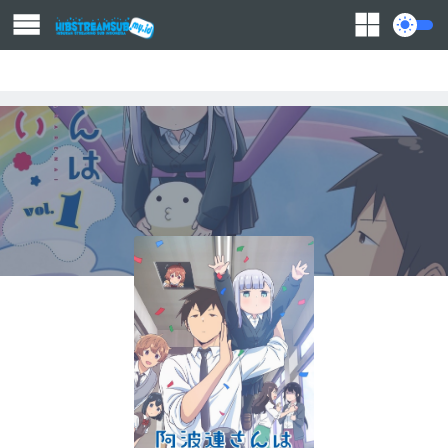
Action
Adventure
Comedy
Demons
Drama
Ecchi
Fantasy