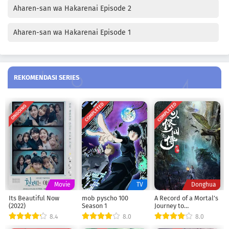
Aharen-san wa Hakarenai Episode 2
Aharen-san wa Hakarenai Episode 1
REKOMENDASI SERIES
COMPLETED
COMPLETED
ONGOING
Movie
TV
Donghua
Its Beautiful Now
mob pyscho 100
A Record of a Mortal’s
(2022)
Season 1
Journey to
Immortality Season 1
8.4
8.0
8.0