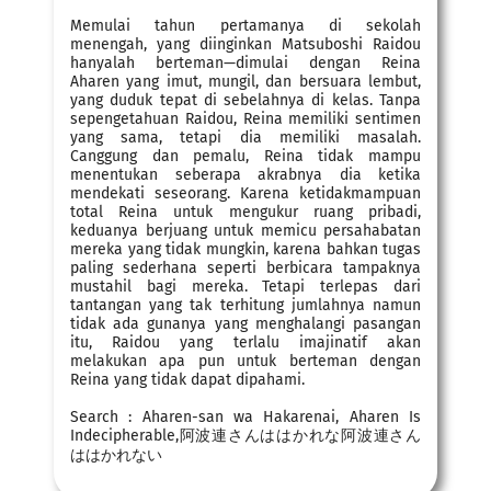
Memulai tahun pertamanya di sekolah
menengah, yang diinginkan Matsuboshi Raidou
hanyalah berteman—dimulai dengan Reina
Aharen yang imut, mungil, dan bersuara lembut,
yang duduk tepat di sebelahnya di kelas. Tanpa
sepengetahuan Raidou, Reina memiliki sentimen
yang sama, tetapi dia memiliki masalah.
Canggung dan pemalu, Reina tidak mampu
menentukan seberapa akrabnya dia ketika
mendekati seseorang. Karena ketidakmampuan
total Reina untuk mengukur ruang pribadi,
keduanya berjuang untuk memicu persahabatan
mereka yang tidak mungkin, karena bahkan tugas
paling sederhana seperti berbicara tampaknya
mustahil bagi mereka. Tetapi terlepas dari
tantangan yang tak terhitung jumlahnya namun
tidak ada gunanya yang menghalangi pasangan
itu, Raidou yang terlalu imajinatif akan
melakukan apa pun untuk berteman dengan
Reina yang tidak dapat dipahami.
Search : Aharen-san wa Hakarenai, Aharen Is
Indecipherable,阿波連さんははかれな阿波連さん
ははかれない