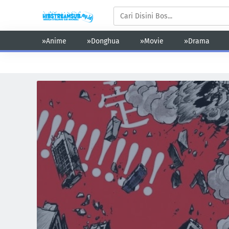
»Anime
»Donghua
»Movie
»Drama
Action
Adventure
Comedy
Demons
Drama
Ecchi