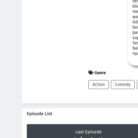
te
kl
me
wa
ti
bu
pa
su
Se
ba
ny
Genre
Action
Comedy
Episode List
Last Episode