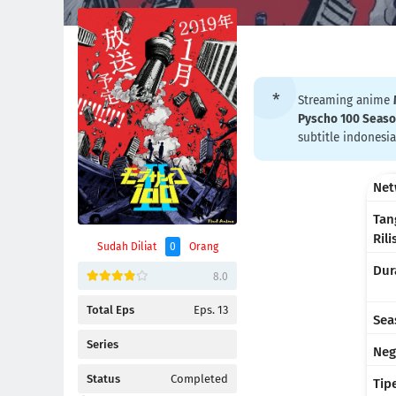
Streaming anime
Pyscho 100 Seaso
subtitle indonesia
Net
Tan
Rili
Sudah Diliat
0
Orang
Dur
8.0
Total Eps
Eps. 13
Sea
Series
Neg
Status
Completed
Tip