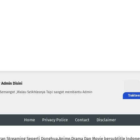
 Admin Disini
 Semangat ,Walau Seikhlasnya Tapi sangat membantu Admin
Home
Privacy Police
Contact
Disclaimer
ran Streaming Seperti Donghua,Anime,Drama Dan Movie bersubtitle Indone