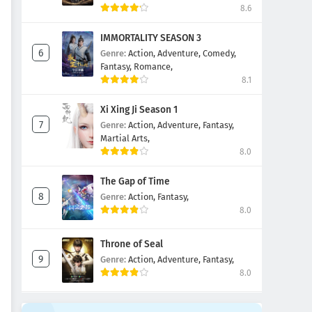
8.6
IMMORTALITY SEASON 3
Genre:
Action,
Adventure,
Comedy,
Fantasy,
Romance,
8.1
Xi Xing Ji Season 1
Genre:
Action,
Adventure,
Fantasy,
Martial Arts,
8.0
The Gap of Time
Genre:
Action,
Fantasy,
8.0
Throne of Seal
Genre:
Action,
Adventure,
Fantasy,
8.0