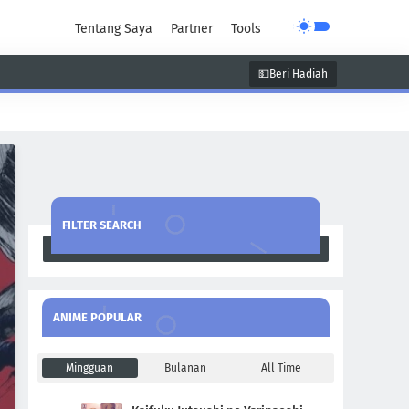
Tentang Saya
Partner
Tools
💵Beri Hadiah
unen
Super Power
Supernatural
FILTER SEARCH
Search
ANIME POPULAR
Mingguan
Bulanan
All Time