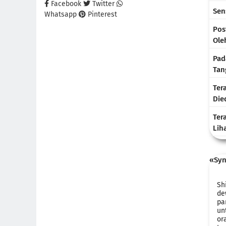
Facebook
Twitter
Sen
Whatsapp
Pinterest
Pos
Ole
Pad
Tan
Ter
Die
Ter
Lih
«Syn
Sh
de
pa
un
or