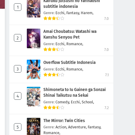
Kaifuku Jutsushi no Yarinaoshi
subtitle indonesia
Genre:
Ecchi,
Fantasy,
Harem,
7.0
Amai Choubatsu: Watashi wa
Kanshu Senyou Pet
Genre:
Ecchi,
Romance,
7.0
Overflow Subtitle Indonesia
Genre:
Ecchi,
Romance,
7.1
Shimoneta to Iu Gainen ga Sonzai
Shinai Taikutsu na Sekai
Genre:
Comedy,
Ecchi,
School,
7.2
The Mirror: Twin Cities
Genre:
Action,
Adventure,
Fantasy,
Romance,