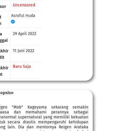
Uncensored
sor
Asroful Huda
t
h
a
29 April 2022
ggal
akhir
11 Juni 2022
dit
Baru Saja
akhir
at
opsis»
igeo "Mob" Kageyama sekarang semakin
wasa dan memahami perannya sebagai
ranormal supernatural yang memiliki kekuatan
tuk secara drastis mempengaruhi kehidupan
ang lain. Dia dan mentornya Reigen Arataka