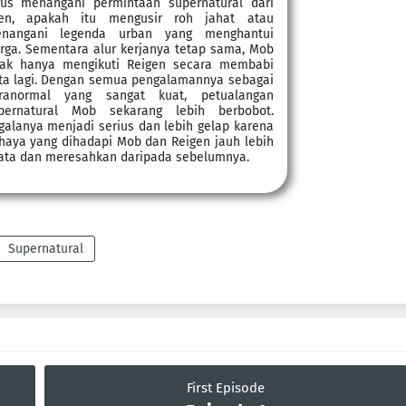
rus menangani permintaan supernatural dari
ien, apakah itu mengusir roh jahat atau
nangani legenda urban yang menghantui
rga. Sementara alur kerjanya tetap sama, Mob
dak hanya mengikuti Reigen secara membabi
ta lagi. Dengan semua pengalamannya sebagai
ranormal yang sangat kuat, petualangan
pernatural Mob sekarang lebih berbobot.
galanya menjadi serius dan lebih gelap karena
haya yang dihadapi Mob dan Reigen jauh lebih
ata dan meresahkan daripada sebelumnya.
Supernatural
First Episode