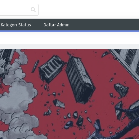
Kategori Status
Daftar Admin
Fantasy
Game
Harem
Historical
Romance
School
Sci-Fi
Sho