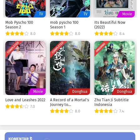
TV
TV
Movie
Mob Pyscho 100
mob pyscho 100
Its Beautiful Now
Season 2
Season 1
(2022)
8.0
8.0
8.4
COMPLETED
COMPLETED
ONGOING
Movie
Donghua
Donghua
Love and Leashes 2022
A Record of a Mortal’s
Zhu Tian Ji Subtitle
Journey to
Indonesia
7.0
Immortality Season 1
8.0
7.4
KOMENTAR🔖