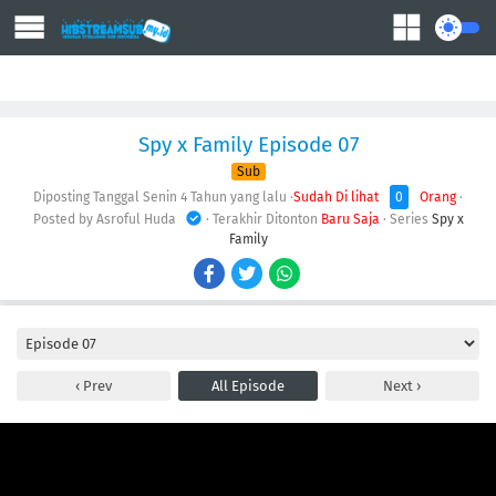
Action
Adventure
Comedy
Demons
Drama
Ecchi
Fantasy
Spy x Family Episode 07
Sub
Diposting Tanggal Senin
4 Tahun yang lalu
·
Sudah Di lihat
0
Orang
·
Posted by Asroful Huda
· Terakhir Ditonton
Baru Saja
· Series
Spy x
Family
Prev
All Episode
Next