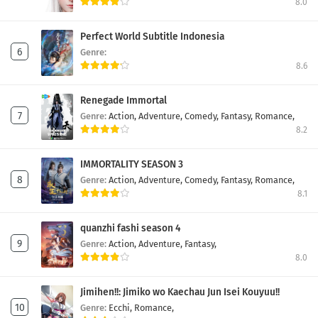
8.0
Perfect World Subtitle Indonesia
Genre:
8.6
Renegade Immortal
Genre:
Action,
Adventure,
Comedy,
Fantasy,
Romance,
8.2
IMMORTALITY SEASON 3
Genre:
Action,
Adventure,
Comedy,
Fantasy,
Romance,
8.1
quanzhi fashi season 4
Genre:
Action,
Adventure,
Fantasy,
8.0
Jimihen!!: Jimiko wo Kaechau Jun Isei Kouyuu!!
Genre:
Ecchi,
Romance,