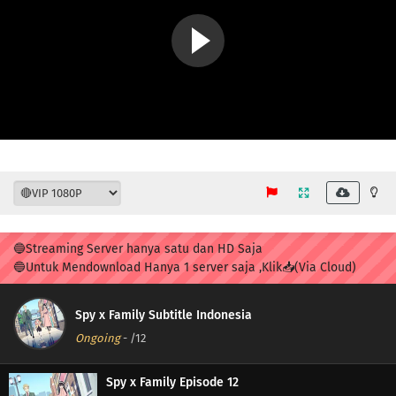
🔵Streaming Server hanya satu dan HD Saja
🔵Untuk Mendownload Hanya 1 server saja ,Klik📥(Via Cloud)
Spy x Family Subtitle Indonesia
Ongoing
-
/12
Spy x Family Episode 12