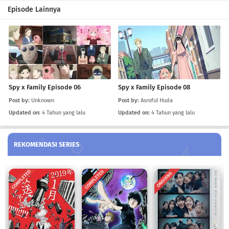
Spy x Family Episode 06
Episode Lainnya
Eps 06
-
4 Tahun yang lalu
Spy x Family Episode 05
Eps 05
-
4 Tahun yang lalu
Spy x Family Episode 06
Spy x Family Episode 08
Spy x Family Episode 04
Post by:
Unknown
Post by:
Asroful Huda
Eps 04
-
4 Tahun yang lalu
Updated on:
4 Tahun yang lalu
Updated on:
4 Tahun yang lalu
Spy x Family Episode 03
REKOMENDASI SERIES
Eps 03
-
4 Tahun yang lalu
Spy x Family Episode 01
COMPLETED
COMPLETED
ONGOING
Eps 01
-
4 Tahun yang lalu
Spy x Family Episode 02
Eps 02
-
4 Tahun yang lalu