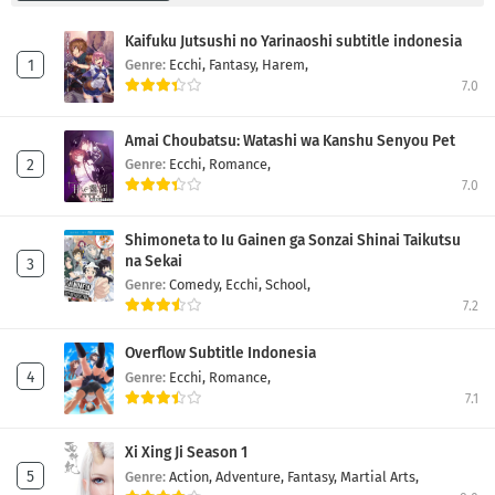
Kaifuku Jutsushi no Yarinaoshi subtitle indonesia
Genre:
Ecchi,
Fantasy,
Harem,
7.0
Amai Choubatsu: Watashi wa Kanshu Senyou Pet
Genre:
Ecchi,
Romance,
7.0
Shimoneta to Iu Gainen ga Sonzai Shinai Taikutsu
na Sekai
Genre:
Comedy,
Ecchi,
School,
7.2
Overflow Subtitle Indonesia
Genre:
Ecchi,
Romance,
7.1
Xi Xing Ji Season 1
Genre:
Action,
Adventure,
Fantasy,
Martial Arts,