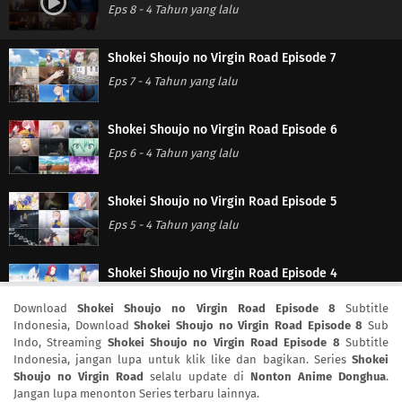
Eps 8
-
4 Tahun yang lalu
Shokei Shoujo no Virgin Road Episode 7
Eps 7
-
4 Tahun yang lalu
Shokei Shoujo no Virgin Road Episode 6
Eps 6
-
4 Tahun yang lalu
Shokei Shoujo no Virgin Road Episode 5
Eps 5
-
4 Tahun yang lalu
Shokei Shoujo no Virgin Road Episode 4
Eps 4
-
4 Tahun yang lalu
Download
Shokei Shoujo no Virgin Road Episode 8
Subtitle
Indonesia, Download
Shokei Shoujo no Virgin Road Episode 8
Sub
Indo, Streaming
Shokei Shoujo no Virgin Road Episode 8
Subtitle
Shokei Shoujo no Virgin Road Episode 3
Indonesia, jangan lupa untuk klik like dan bagikan. Series
Shokei
Eps 3
-
4 Tahun yang lalu
Shoujo no Virgin Road
selalu update di
Nonton Anime Donghua
.
Jangan lupa menonton Series terbaru lainnya.