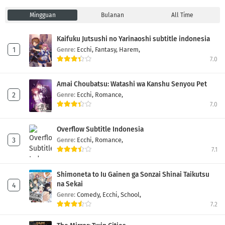
Mingguan
Bulanan
All Time
Kaifuku Jutsushi no Yarinaoshi subtitle indonesia
Genre:
Ecchi,
Fantasy,
Harem,
7.0
Amai Choubatsu: Watashi wa Kanshu Senyou Pet
Genre:
Ecchi,
Romance,
7.0
Overflow Subtitle Indonesia
Genre:
Ecchi,
Romance,
7.1
Shimoneta to Iu Gainen ga Sonzai Shinai Taikutsu
na Sekai
Genre:
Comedy,
Ecchi,
School,
7.2