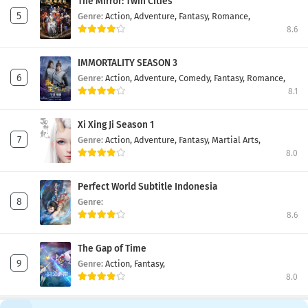
The Mirror: Twin Cities
Genre:
Action,
Adventure,
Fantasy,
Romance,
8.6
IMMORTALITY SEASON 3
Genre:
Action,
Adventure,
Comedy,
Fantasy,
Romance,
8.1
Xi Xing Ji Season 1
Genre:
Action,
Adventure,
Fantasy,
Martial Arts,
8.0
Perfect World Subtitle Indonesia
Genre:
8.6
The Gap of Time
Genre:
Action,
Fantasy,
8.0