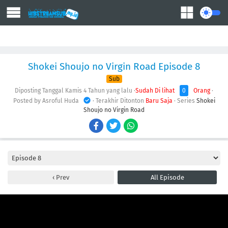
Action
Adventure
Comedy
Demons
Drama
Ecchi
Fantasy
Shokei Shoujo no Virgin Road Episode 8
Sub
Diposting Tanggal Kamis
4 Tahun yang lalu
·
Sudah Di lihat
0
Orang
·
Posted by Asroful Huda
· Terakhir Ditonton
Baru Saja
· Series
Shokei
Shoujo no Virgin Road
Prev
All Episode