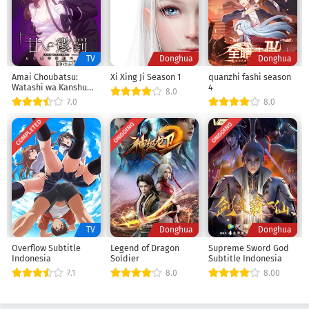
TV
Donghua
Donghua
Amai Choubatsu:
Xi Xing Ji Season 1
quanzhi fashi season
Watashi wa Kanshu
4
8.0
Senyou Pet
7.0
8.0
COMPLETED
ONGOING
ONGOING
TV
Donghua
Donghua
Overflow Subtitle
Legend of Dragon
Supreme Sword God
Indonesia
Soldier
Subtitle Indonesia
7.1
8.0
8.00