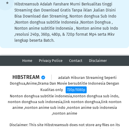
Hibstreamsub Adalah Fanshare Murni Berkualitas tinggi
Streaming dan Download Gratis Tanpa iklan ,kalian Disini
Bisa Download dan Streaming, Nonton donghua Sub Indo
,Nonton donghua subtitle Indonesia ,Nonton Donghua ,
Nonton anime subtitle Indonesia , Nonton anime sub Indo
,resolusi 240p, 360p, 480p, & 720p format Mp4 serta Mkv
lengkap beserta Batch.
Home
Privacy Police
Contact
Disclaimer
HIBSTREAM
adalah Hiburan Streaming Seperti
Donghua,Anime,Drama Dan Movie bersubtitle Indonesia Dengan
Kualitas only
720p/1080p
Nonton donghua subtitle indonesia,nonton donghua sub indo,
nonton donghua sub indonesia,link nonton donghua,link nonton
anime ,nonton anime sub indo ,nonton anime sub indonesia
,nonton anime
Disclaimer: This site Hibstreamsub does not store any files on its