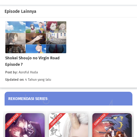
Shokei Shoujo no Virgin Road Episode 2
Episode Lainnya
Eps 2
-
4 Tahun yang lalu
Shokei Shoujo no Virgin Road Episode 1
Eps 1
-
4 Tahun yang lalu
Shokei Shoujo no Virgin Road
Episode 7
Post by:
Asroful Huda
Updated on:
4 Tahun yang lalu
REKOMENDASI SERIES
COMPLETED
COMPLETED
COMPLETED