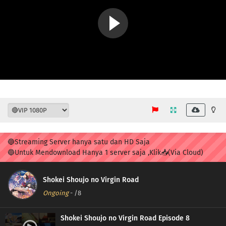
🔵Streaming Server hanya satu dan HD Saja
🔵Untuk Mendownload Hanya 1 server saja ,Klik📥(Via Cloud)
Shokei Shoujo no Virgin Road
Ongoing
-
/8
Shokei Shoujo no Virgin Road Episode 8