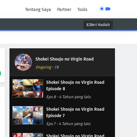
Tentang Saya
Partner
Tools
💵Beri Hadiah
unen
Super Power
Supernatural
Shokei Shoujo no Virgin Road
Ongoing
-
/8
Shokei Shoujo no Virgin Road
Episode 8
Eps 8
-
4 Tahun yang lalu
Shokei Shoujo no Virgin Road
Episode 7
Eps 7
-
4 Tahun yang lalu
Shokei Shoujo no Virgin Road