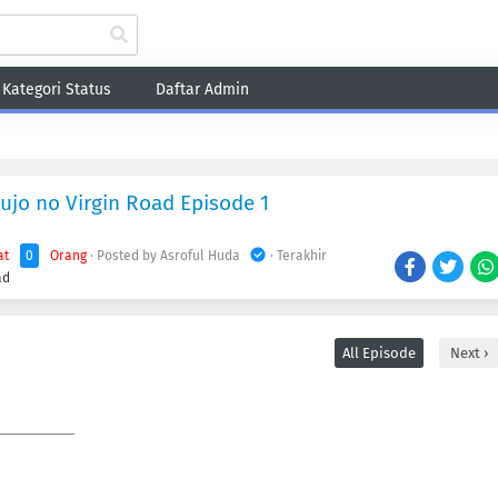
Kategori Status
Daftar Admin
Fantasy
Game
Harem
Historical
Romance
School
Sci-Fi
Sho
ujo no Virgin Road Episode 1
at
0
Orang
· Posted by Asroful Huda
· Terakhir
ad
All Episode
Next