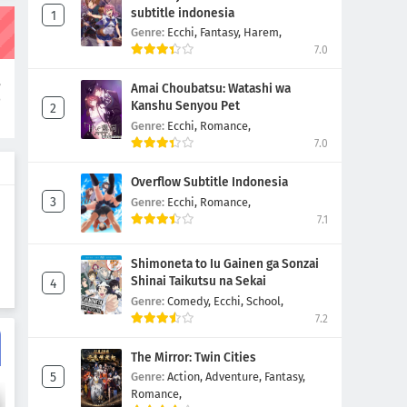
Episode 1
subtitle indonesia
Genre:
Ecchi,
Fantasy,
Harem,
Eps 1
-
4 Tahun yang lalu
7.0
,
Amai Choubatsu: Watashi wa
o
Kanshu Senyou Pet
Genre:
Ecchi,
Romance,
7.0
Overflow Subtitle Indonesia
Genre:
Ecchi,
Romance,
7.1
Shimoneta to Iu Gainen ga Sonzai
Shinai Taikutsu na Sekai
Genre:
Comedy,
Ecchi,
School,
7.2
The Mirror: Twin Cities
Genre:
Action,
Adventure,
Fantasy,
Romance,