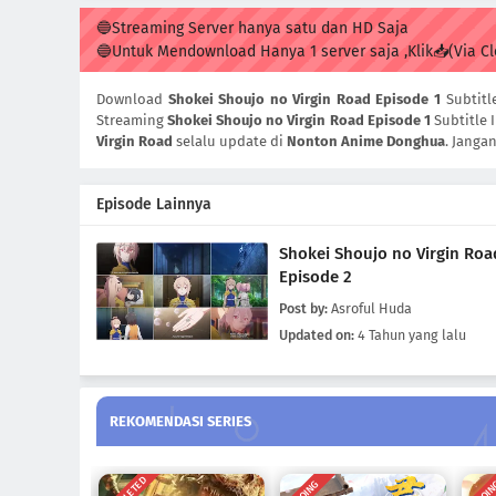
🔵Streaming Server hanya satu dan HD Saja
🔵Untuk Mendownload Hanya 1 server saja ,Klik📥(Via C
Download
Shokei Shoujo no Virgin Road Episode 1
Subtitl
Streaming
Shokei Shoujo no Virgin Road Episode 1
Subtitle 
Virgin Road
selalu update di
Nonton Anime Donghua
. Janga
Episode Lainnya
Shokei Shoujo no Virgin Roa
Episode 2
Post by:
Asroful Huda
Updated on:
4 Tahun yang lalu
REKOMENDASI SERIES