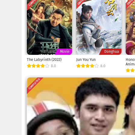
COMPLETED
ONGOING
ONGOI
Movie
Donghua
The Labyrinth (2022)
Jun You Yun
Honor
Anim
8.0
8.0
COMPLETED