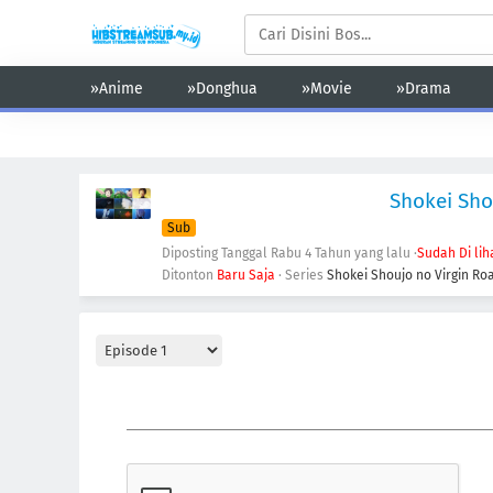
»Anime
»Donghua
»Movie
»Drama
Action
Adventure
Comedy
Demons
Drama
Ecchi
Shokei Sho
Sub
Diposting Tanggal Rabu
4 Tahun yang lalu
·
Sudah Di lih
Ditonton
Baru Saja
· Series
Shokei Shoujo no Virgin Ro