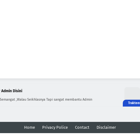
 Admin Disini
 Semangat ,Walau Seikhlasnya Tapi sangat membantu Admin
Home
Privacy Police
Contact
Disclaimer