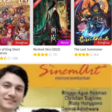
COMPLETED
NG
ONGOING
Donghua
Movie
Donghua
 of King Short
Painted Skin (2022)
The Last Summoner
ation
7.5
8.0
7.00