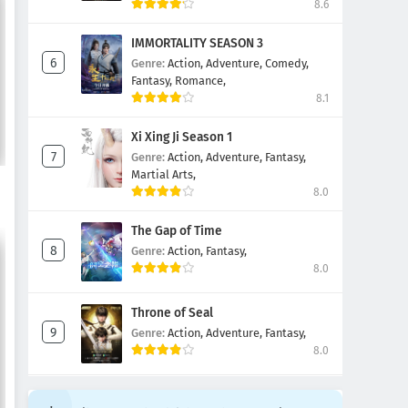
8.6
IMMORTALITY SEASON 3
Genre:
Action,
Adventure,
Comedy,
Fantasy,
Romance,
8.1
Xi Xing Ji Season 1
Genre:
Action,
Adventure,
Fantasy,
Martial Arts,
8.0
The Gap of Time
Genre:
Action,
Fantasy,
8.0
Throne of Seal
Genre:
Action,
Adventure,
Fantasy,
8.0