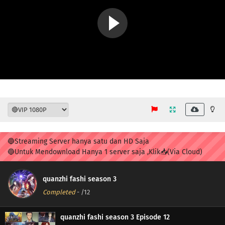
🔵Streaming Server hanya satu dan HD Saja
🔵Untuk Mendownload Hanya 1 server saja ,Klik📥(Via Cloud)
quanzhi fashi season 3
Completed
-
/12
quanzhi fashi season 3 Episode 12