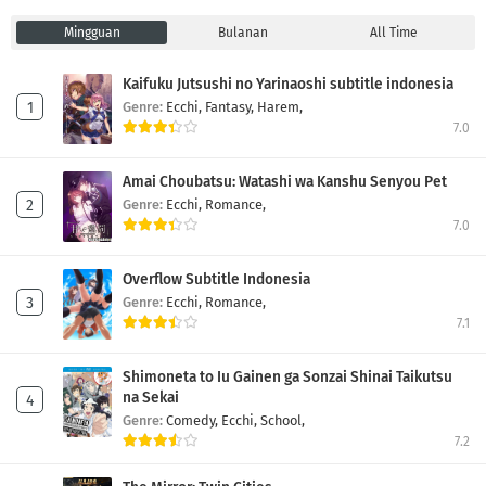
Mingguan
Bulanan
All Time
Kaifuku Jutsushi no Yarinaoshi subtitle indonesia
Genre:
Ecchi,
Fantasy,
Harem,
7.0
Amai Choubatsu: Watashi wa Kanshu Senyou Pet
Genre:
Ecchi,
Romance,
7.0
Overflow Subtitle Indonesia
Genre:
Ecchi,
Romance,
7.1
Shimoneta to Iu Gainen ga Sonzai Shinai Taikutsu
na Sekai
Genre:
Comedy,
Ecchi,
School,
7.2