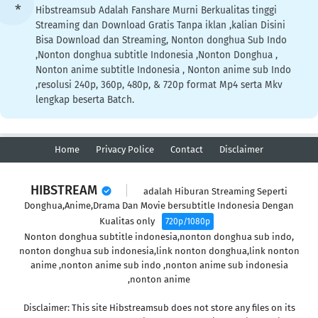
Hibstreamsub Adalah Fanshare Murni Berkualitas tinggi
Streaming dan Download Gratis Tanpa iklan ,kalian Disini
Bisa Download dan Streaming, Nonton donghua Sub Indo
,Nonton donghua subtitle Indonesia ,Nonton Donghua ,
Nonton anime subtitle Indonesia , Nonton anime sub Indo
,resolusi 240p, 360p, 480p, & 720p format Mp4 serta Mkv
lengkap beserta Batch.
Home
Privacy Police
Contact
Disclaimer
HIBSTREAM
adalah Hiburan Streaming Seperti
Donghua,Anime,Drama Dan Movie bersubtitle Indonesia Dengan
Kualitas only
720p/1080p
Nonton donghua subtitle indonesia,nonton donghua sub indo,
nonton donghua sub indonesia,link nonton donghua,link nonton
anime ,nonton anime sub indo ,nonton anime sub indonesia
,nonton anime
Disclaimer: This site Hibstreamsub does not store any files on its