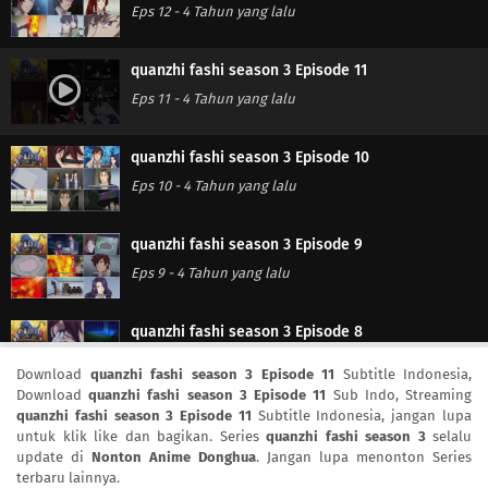
Eps 12
-
4 Tahun yang lalu
quanzhi fashi season 3 Episode 11
Eps 11
-
4 Tahun yang lalu
quanzhi fashi season 3 Episode 10
Eps 10
-
4 Tahun yang lalu
quanzhi fashi season 3 Episode 9
Eps 9
-
4 Tahun yang lalu
quanzhi fashi season 3 Episode 8
Eps 8
-
4 Tahun yang lalu
Download
quanzhi fashi season 3 Episode 11
Subtitle Indonesia,
Download
quanzhi fashi season 3 Episode 11
Sub Indo, Streaming
quanzhi fashi season 3 Episode 11
Subtitle Indonesia, jangan lupa
quanzhi fashi season 3 Episode 7
untuk klik like dan bagikan. Series
quanzhi fashi season 3
selalu
Eps 7
-
4 Tahun yang lalu
update di
Nonton Anime Donghua
. Jangan lupa menonton Series
terbaru lainnya.