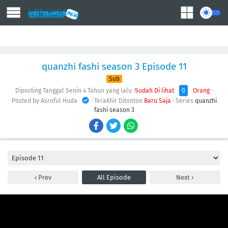
Action
Adventure
Comedy
Demons
Drama
Ecchi
Fantasy
quanzhi fashi season 3 Episode 11
Sub
Diposting Tanggal Senin
4 Tahun yang lalu
·
Sudah Di lihat
0
Orang
·
Posted by Asroful Huda
· Terakhir Ditonton
Baru Saja
· Series
quanzhi
fashi season 3
Prev
All Episode
Next