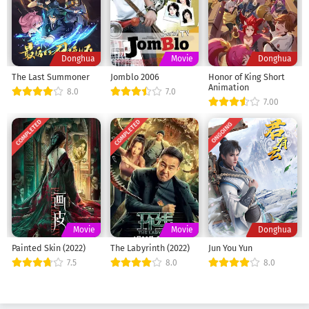
Donghua
Movie
Donghua
The Last Summoner
Jomblo 2006
Honor of King Short
Animation
8.0
7.0
7.00
COMPLETED
COMPLETED
ONGOING
Movie
Movie
Donghua
Painted Skin (2022)
The Labyrinth (2022)
Jun You Yun
7.5
8.0
8.0