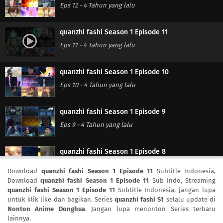
Eps 12
-
4 Tahun yang lalu
quanzhi fashi Season 1 Episode 11
Eps 11
-
4 Tahun yang lalu
quanzhi fashi Season 1 Episode 10
Eps 10
-
4 Tahun yang lalu
quanzhi fashi Season 1 Episode 9
Eps 9
-
4 Tahun yang lalu
quanzhi fashi Season 1 Episode 8
Eps 8
-
4 Tahun yang lalu
Download
quanzhi fashi Season 1 Episode 11
Subtitle Indonesia,
Download
quanzhi fashi Season 1 Episode 11
Sub Indo, Streaming
quanzhi fashi Season 1 Episode 11
Subtitle Indonesia, jangan lupa
quanzhi fashi Season 1 Episode 7
untuk klik like dan bagikan. Series
quanzhi fashi S1
selalu update di
Eps 7
-
4 Tahun yang lalu
Nonton Anime Donghua
. Jangan lupa menonton Series terbaru
lainnya.