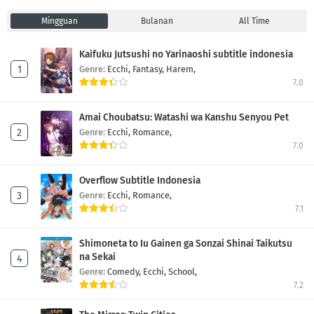
Mingguan
Bulanan
All Time
Kaifuku Jutsushi no Yarinaoshi subtitle indonesia
Genre:
Ecchi,
Fantasy,
Harem,
7.0
Amai Choubatsu: Watashi wa Kanshu Senyou Pet
Genre:
Ecchi,
Romance,
7.0
Overflow Subtitle Indonesia
Genre:
Ecchi,
Romance,
7.1
Shimoneta to Iu Gainen ga Sonzai Shinai Taikutsu
na Sekai
Genre:
Comedy,
Ecchi,
School,
7.2