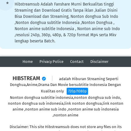
Hibstreamsub Adalah Fanshare Murni Berkualitas tinggi
Streaming dan Download Gratis Tanpa iklan ,kalian Disini
Bisa Download dan Streaming, Nonton donghua Sub Indo
,Nonton donghua subtitle Indonesia ,Nonton Donghua ,
Nonton anime subtitle Indonesia , Nonton anime sub Indo
,resolusi 240p, 360p, 480p, & 720p format Mp4 serta Mkv
lengkap beserta Batch.
Home
Privacy Police
Contact
Disclaimer
HIBSTREAM
adalah Hiburan Streaming Seperti
Donghua,Anime,Drama Dan Movie bersubtitle Indonesia Dengan
Kualitas only
720p/1080p
Nonton donghua subtitle indonesia,nonton donghua sub indo,
nonton donghua sub indonesia,link nonton donghua,link nonton
anime ,nonton anime sub indo ,nonton anime sub indonesia
,nonton anime
Disclaimer: This site Hibstreamsub does not store any files on its