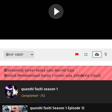
🔵Streaming Server hanya satu dan HD Saja
🔵Untuk Mendownload Hanya 1 server saja ,Klik📥(Via Cloud)
quanzhi fashi season 1
Completed
-
/12
quanzhi fashi Season 1 Episode 12