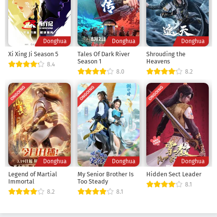
Donghua
Donghua
Donghua
Xi Xing Ji Season 5
Tales Of Dark River
Shrouding the
Season 1
Heavens
8.4
8.0
8.2
ONGOING
ONGOING
ONGOING
Donghua
Donghua
Donghua
Legend of Martial
My Senior Brother Is
Hidden Sect Leader
Immortal
Too Steady
8.1
8.2
8.1