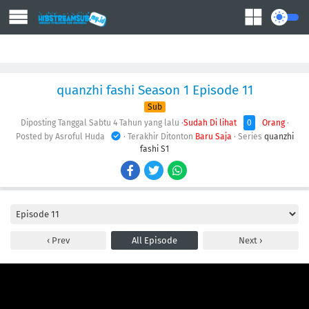
Action
Adventure
Comedy
Demons
Drama
Ecchi
Fantasy
quanzhi fashi Season 1 Episode 11
Sub
Diposting Tanggal Sabtu
4 Tahun yang lalu
·
Sudah Di lihat
0
Orang
·
Posted by Asroful Huda
· Terakhir Ditonton
Baru Saja
· Series
quanzhi
fashi S1
Prev
All Episode
Next