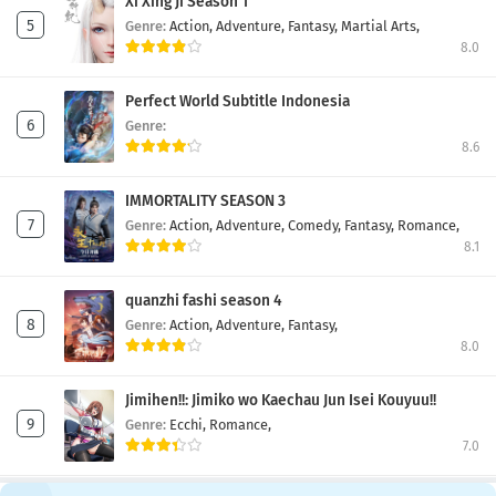
Xi Xing Ji Season 1
Genre:
Action,
Adventure,
Fantasy,
Martial Arts,
8.0
Perfect World Subtitle Indonesia
Genre:
8.6
IMMORTALITY SEASON 3
Genre:
Action,
Adventure,
Comedy,
Fantasy,
Romance,
8.1
quanzhi fashi season 4
Genre:
Action,
Adventure,
Fantasy,
8.0
Jimihen!!: Jimiko wo Kaechau Jun Isei Kouyuu!!
Genre:
Ecchi,
Romance,
7.0