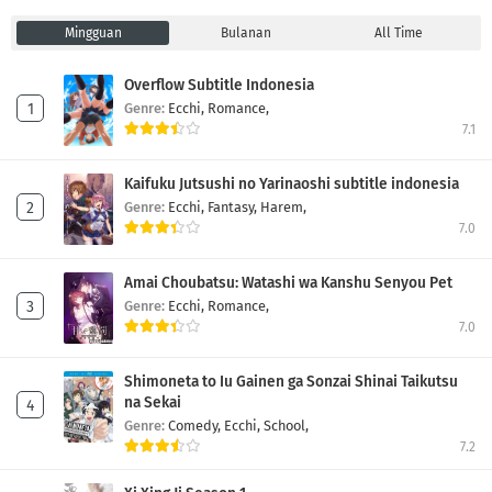
Mingguan
Bulanan
All Time
Overflow Subtitle Indonesia
Genre:
Ecchi,
Romance,
7.1
Kaifuku Jutsushi no Yarinaoshi subtitle indonesia
Genre:
Ecchi,
Fantasy,
Harem,
7.0
Amai Choubatsu: Watashi wa Kanshu Senyou Pet
Genre:
Ecchi,
Romance,
7.0
Shimoneta to Iu Gainen ga Sonzai Shinai Taikutsu
na Sekai
Genre:
Comedy,
Ecchi,
School,
7.2