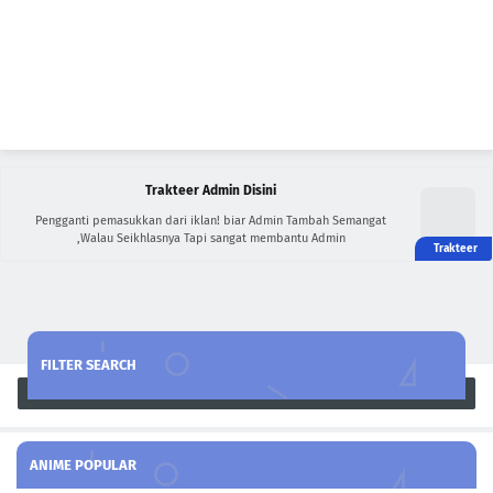
Trakteer Admin Disini
Pengganti pemasukkan dari iklan! biar Admin Tambah Semangat
,Walau Seikhlasnya Tapi sangat membantu Admin
FILTER SEARCH
Search
ANIME POPULAR