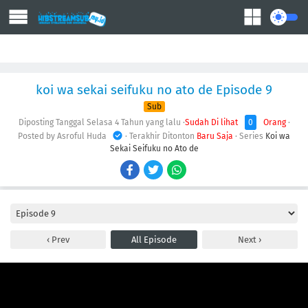
Action
Adventure
Comedy
Demons
Drama
Ecchi
Fantasy
koi wa sekai seifuku no ato de Episode 9
Sub
Diposting Tanggal Selasa
4 Tahun yang lalu
·
Sudah Di lihat
0
Orang
·
Posted by Asroful Huda
· Terakhir Ditonton
Baru Saja
· Series
Koi wa
Sekai Seifuku no Ato de
Prev
All Episode
Next