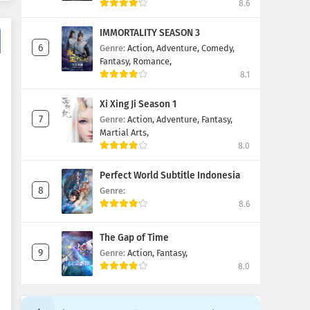
8.6
IMMORTALITY SEASON 3
Genre:
Action,
Adventure,
Comedy,
Fantasy,
Romance,
8.1
Xi Xing Ji Season 1
Genre:
Action,
Adventure,
Fantasy,
Martial Arts,
8.0
Perfect World Subtitle Indonesia
Genre:
8.6
The Gap of Time
Genre:
Action,
Fantasy,
8.0