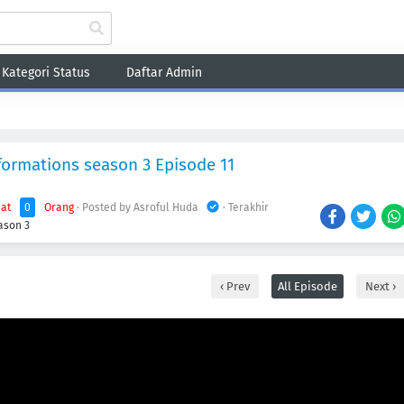
Kategori Status
Daftar Admin
Fantasy
Game
Harem
Historical
Romance
School
Sci-Fi
Sho
sformations season 3 Episode 11
hat
0
Orang
· Posted by Asroful Huda
· Terakhir
ason 3
Prev
All Episode
Next