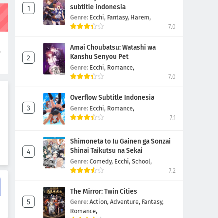
Episode 5
subtitle indonesia
Genre:
Ecchi,
Fantasy,
Harem,
Eps 5
-
4 Tahun yang lalu
7.0
Stellar Transformations season 3
b
Amai Choubatsu: Watashi wa
Episode 4
r
Kanshu Senyou Pet
Eps 4
-
4 Tahun yang lalu
Genre:
Ecchi,
Romance,
7.0
Stellar Transformations season 3
Episode 3
Overflow Subtitle Indonesia
Eps 3
-
4 Tahun yang lalu
Genre:
Ecchi,
Romance,
7.1
Stellar Transformations season 3
Episode 2
Shimoneta to Iu Gainen ga Sonzai
Eps 2
-
4 Tahun yang lalu
Shinai Taikutsu na Sekai
Genre:
Comedy,
Ecchi,
School,
Stellar Transformations season 3
7.2
Episode 1
Eps 1
-
4 Tahun yang lalu
The Mirror: Twin Cities
Genre:
Action,
Adventure,
Fantasy,
Romance,