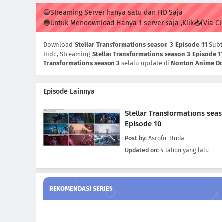
🔵Streaming Server hanya satu dan HD Saja
🔵Untuk Mendownload Hanya 1 server saja ,Klik📥(Via C
Download
Stellar Transformations season 3 Episode 11
Subt
Indo, Streaming
Stellar Transformations season 3 Episode 1
Transformations season 3
selalu update di
Nonton Anime D
Episode Lainnya
Stellar Transformations sea
Episode 10
Post by:
Asroful Huda
Updated on:
4 Tahun yang lalu
REKOMENDASI SERIES