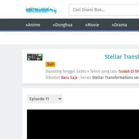
»Anime
»Donghua
»Movie
»Drama
Action
Adventure
Comedy
Demons
Drama
Ecchi
Stellar Tran
Sub
Diposting Tanggal Sabtu
4 Tahun yang lalu
·
Sudah Di li
Ditonton
Baru Saja
· Series
Stellar Transformations se