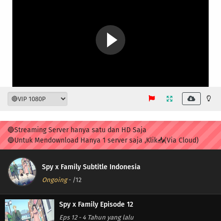
🔵Streaming Server hanya satu dan HD Saja
🔵Untuk Mendownload Hanya 1 server saja ,Klik📥(Via Cloud)
Spy x Family Subtitle Indonesia
Ongoing
-
/12
Spy x Family Episode 12
Eps 12
-
4 Tahun yang lalu