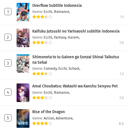
Overflow Subtitle Indonesia
Genre:
Ecchi,
Romance,
7.1
Kaifuku Jutsushi no Yarinaoshi subtitle indonesia
Genre:
Ecchi,
Fantasy,
Harem,
7.0
Shimoneta to Iu Gainen ga Sonzai Shinai Taikutsu
na Sekai
Genre:
Comedy,
Ecchi,
School,
7.2
Amai Choubatsu: Watashi wa Kanshu Senyou Pet
Genre:
Ecchi,
Romance,
7.0
Rise of the Dragon
Genre:
Action,
Adventure,
8.0