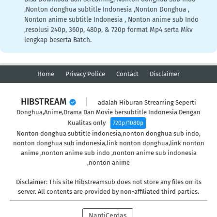
,Nonton donghua subtitle Indonesia ,Nonton Donghua ,
Nonton anime subtitle Indonesia , Nonton anime sub Indo
,resolusi 240p, 360p, 480p, & 720p format Mp4 serta Mkv
lengkap beserta Batch.
Home
Privacy Police
Contact
Disclaimer
HIBSTREAM
adalah Hiburan Streaming Seperti
Donghua,Anime,Drama Dan Movie bersubtitle Indonesia Dengan
Kualitas only
720p/1080p
Nonton donghua subtitle indonesia,nonton donghua sub indo,
nonton donghua sub indonesia,link nonton donghua,link nonton
anime ,nonton anime sub indo ,nonton anime sub indonesia
,nonton anime
Disclaimer: This site Hibstreamsub does not store any files on its
server. All contents are provided by non-affiliated third parties.
NantiCerdas