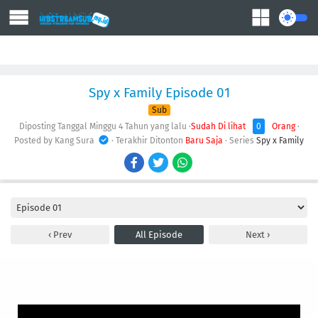
Action
Adventure
Comedy
Demons
Drama
Ecchi
Fantasy
Spy x Family Episode 01
Sub
Diposting Tanggal Minggu
4 Tahun yang lalu
·
Sudah Di lihat
0
Orang
·
Posted by Kang Sura
· Terakhir Ditonton
Baru Saja
· Series
Spy x Family
Prev
All Episode
Next