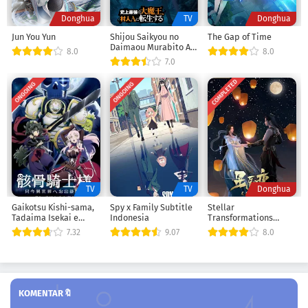
Donghua
TV
Donghua
Jun You Yun
Shijou Saikyou no
The Gap of Time
Daimaou Murabito A
8.0
8.0
ni Tensei suru
7.0
COMPLETED
ONGOING
ONGOING
TV
TV
Donghua
Gaikotsu Kishi-sama,
Spy x Family Subtitle
Stellar
Tadaima Isekai e
Indonesia
Transformations
Odekakechuu
season 3
7.32
9.07
8.0
KOMENTAR🔖