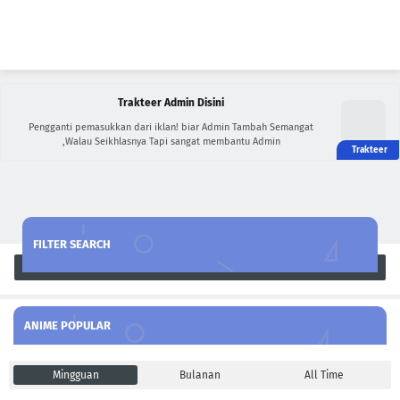
Trakteer Admin Disini
Pengganti pemasukkan dari iklan! biar Admin Tambah Semangat
,Walau Seikhlasnya Tapi sangat membantu Admin
FILTER SEARCH
Search
ANIME POPULAR
Mingguan
Bulanan
All Time