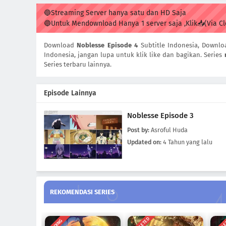
🔵Streaming Server hanya satu dan HD Saja
🔵Untuk Mendownload Hanya 1 server saja ,Klik📥(Via C
Download
Noblesse Episode 4
Subtitle Indonesia, Downl
Indonesia, jangan lupa untuk klik like dan bagikan. Series
Series terbaru lainnya.
Episode Lainnya
Noblesse Episode 3
Post by:
Asroful Huda
Updated on:
4 Tahun yang lalu
REKOMENDASI SERIES