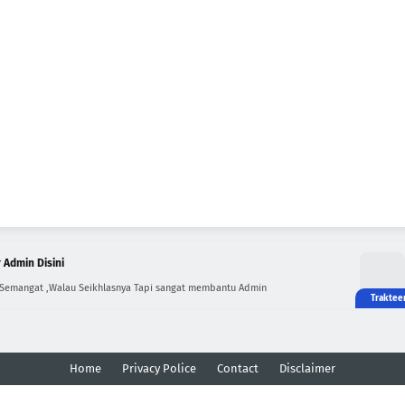
 Admin Disini
 Semangat ,Walau Seikhlasnya Tapi sangat membantu Admin
Home
Privacy Police
Contact
Disclaimer