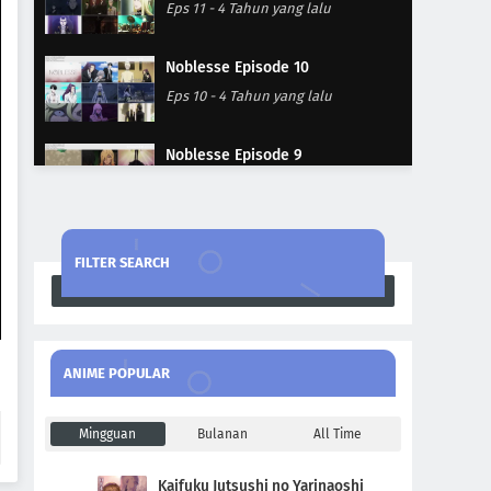
Eps 11
-
4 Tahun yang lalu
Noblesse Episode 10
Eps 10
-
4 Tahun yang lalu
Noblesse Episode 9
Eps 9
-
4 Tahun yang lalu
Noblesse Episode 8
FILTER SEARCH
Eps 8
-
4 Tahun yang lalu
Search
Noblesse Episode 7
Eps 7
-
4 Tahun yang lalu
ANIME POPULAR
Noblesse Episode 6
Mingguan
Bulanan
All Time
Eps 6
-
4 Tahun yang lalu
Kaifuku Jutsushi no Yarinaoshi