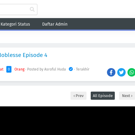
Kategori Status
Daftar Admin
Fantasy
Game
Harem
Historical
Romance
School
Sci-Fi
Sho
Noblesse Episode 4
hat
0
Orang
· Posted by Asroful Huda
· Terakhir
Prev
All Episode
Next