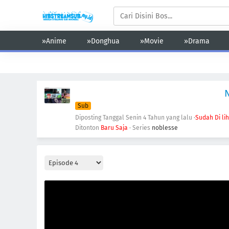
»Anime
»Donghua
»Movie
»Drama
Action
Adventure
Comedy
Demons
Drama
Ecchi
Sub
Diposting Tanggal Senin
4 Tahun yang lalu
·
Sudah Di li
Ditonton
Baru Saja
· Series
noblesse