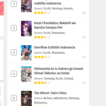
Noblesse Episode 5
subtitle indonesia
Genre:
Ecchi,
Fantasy,
Harem,
Eps 5
-
4 Tahun yang lalu
7.0
e
Noblesse Episode 4
Amai Choubatsu: Watashi wa
n
Kanshu Senyou Pet
Eps 4
-
4 Tahun yang lalu
Genre:
Ecchi,
Romance,
7.0
Noblesse Episode 3
Overflow Subtitle Indonesia
Eps 3
-
4 Tahun yang lalu
Genre:
Ecchi,
Romance,
7.1
Noblesse Episode 2
Eps 2
-
4 Tahun yang lalu
Shimoneta to Iu Gainen ga Sonzai
Shinai Taikutsu na Sekai
Genre:
Comedy,
Ecchi,
School,
Noblesse Episode 1
7.2
Eps 1
-
4 Tahun yang lalu
The Mirror: Twin Cities
Genre:
Action,
Adventure,
Fantasy,
Romance,