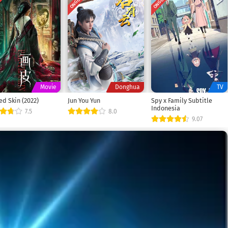
ETED
ONGOING
ONGOING
Movie
Donghua
TV
ed Skin (2022)
Jun You Yun
Spy x Family Subtitle
Indonesia
7.5
8.0
9.07