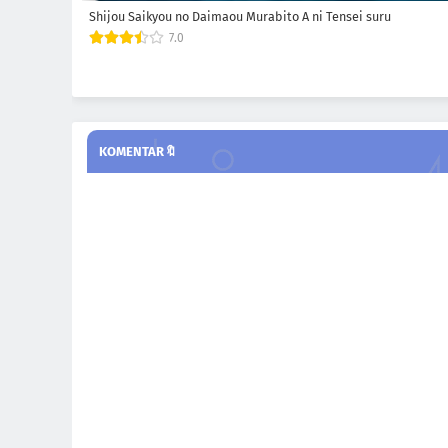
Shijou Saikyou no Daimaou Murabito A ni Tensei suru
7.0
KOMENTAR🔖