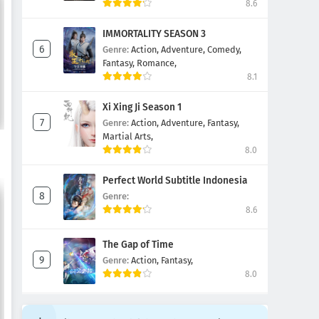
8.6
IMMORTALITY SEASON 3
Genre:
Action,
Adventure,
Comedy,
Fantasy,
Romance,
8.1
Xi Xing Ji Season 1
Genre:
Action,
Adventure,
Fantasy,
Martial Arts,
8.0
Perfect World Subtitle Indonesia
Genre:
8.6
The Gap of Time
Genre:
Action,
Fantasy,
8.0