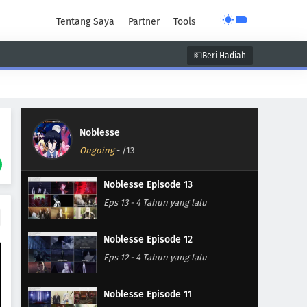
Tentang Saya
Partner
Tools
💵Beri Hadiah
unen
Super Power
Supernatural
Noblesse
Ongoing
-
/13
Noblesse Episode 13
Eps 13
-
4 Tahun yang lalu
Noblesse Episode 12
Eps 12
-
4 Tahun yang lalu
Noblesse Episode 11