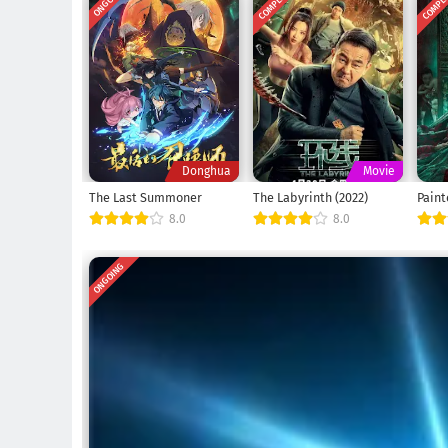
COMPLETED
COMPL
ONGOING
Donghua
Movie
The Last Summoner
The Labyrinth (2022)
Paint
8.0
8.0
ONGOING