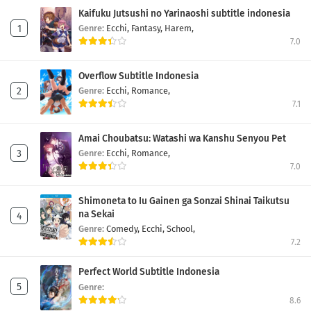
Kaifuku Jutsushi no Yarinaoshi subtitle indonesia
Genre:
Ecchi,
Fantasy,
Harem,
7.0
Overflow Subtitle Indonesia
Genre:
Ecchi,
Romance,
7.1
Amai Choubatsu: Watashi wa Kanshu Senyou Pet
Genre:
Ecchi,
Romance,
7.0
Shimoneta to Iu Gainen ga Sonzai Shinai Taikutsu
na Sekai
Genre:
Comedy,
Ecchi,
School,
7.2
Perfect World Subtitle Indonesia
Genre:
8.6