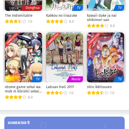
Donghua
TV
TV
The Indomitable
Kakkou no iinazuke
kawaii dake ja nai
shikimori san
7.0
8.0
8.0
COMPLETED
COMPLETED
COMPLETED
TV
Movie
TV
otome game sekai wa
Labuan Hati 2017
shin ikkitousen
mob ni kibishii sekai
7.0
7.0
desu
8.0
KOMENTAR🔖