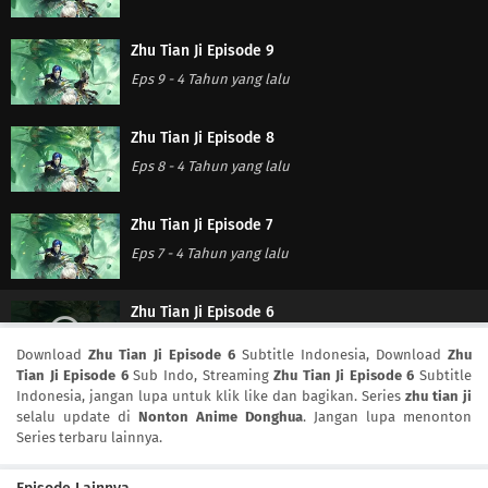
Zhu Tian Ji Episode 9
Eps 9
-
4 Tahun yang lalu
Zhu Tian Ji Episode 8
Eps 8
-
4 Tahun yang lalu
Zhu Tian Ji Episode 7
Eps 7
-
4 Tahun yang lalu
Zhu Tian Ji Episode 6
Eps 6
-
4 Tahun yang lalu
Download
Zhu Tian Ji Episode 6
Subtitle Indonesia, Download
Zhu
Tian Ji Episode 6
Sub Indo, Streaming
Zhu Tian Ji Episode 6
Subtitle
Indonesia, jangan lupa untuk klik like dan bagikan. Series
zhu tian ji
Zhu Tian Ji Episode 5
selalu update di
Nonton Anime Donghua
. Jangan lupa menonton
Eps 5
-
4 Tahun yang lalu
Series terbaru lainnya.
Zhu Tian Ji Episode 4