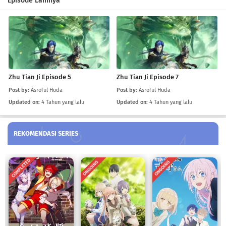
Episode Lainnya
Eps 4
-
4 Tahun yang lalu
Zhu Tian Ji Episode 3
Eps 3
-
4 Tahun yang lalu
Zhu Tian Ji Episode 5
Zhu Tian Ji Episode 7
Zhu Tian Ji Episode 2
Post by:
Asroful Huda
Post by:
Asroful Huda
Eps 2
-
4 Tahun yang lalu
Updated on:
4 Tahun yang lalu
Updated on:
4 Tahun yang lalu
Zhu Tian Ji Episode 1
REKOMENDASI SERIES
Eps 1
-
4 Tahun yang lalu
COMPLETED
ONGOING
ONGOING