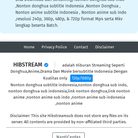
,Nonton donghua subtitle Indonesia ,Nonton Donghua ,
Nonton anime subtitle Indonesia , Nonton anime sub Indo
,resolusi 240p, 360p, 480p, & 720p format Mp4 serta Mkv
lengkap beserta Batch.
Home
Privacy Police
Contact
Disclaimer
HIBSTREAM
adalah Hiburan Streaming Seperti
Donghua,Anime,Drama Dan Movie bersubtitle Indonesia Dengan
Kualitas only
720p/1080p
Nonton donghua subtitle indonesia,nonton donghua sub indo,
nonton donghua sub indonesia,link nonton donghua,link nonton
anime ,nonton anime sub indo ,nonton anime sub indonesia
,nonton anime
Disclaimer: This site Hibstreamsub does not store any files on its
server. All contents are provided by non-affiliated third parties.
NantiCerdas