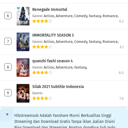
Renegade Immortal
Genre:
Action,
Adventure,
Comedy,
Fantasy,
Romance,
8.2
IMMORTALITY SEASON 3
Genre:
Action,
Adventure,
Comedy,
Fantasy,
Romance,
8.1
quanzhi fashi season 4
Genre:
Action,
Adventure,
Fantasy,
8.0
Silab 2021 Subtitle Indonesia
Genre:
7.8
Hibstreamsub Adalah Fanshare Murni Berkualitas tinggi
Streaming dan Download Gratis Tanpa iklan ,kalian Disini
Bisa Download dan Streaming, Nonton donghua Sub Indo