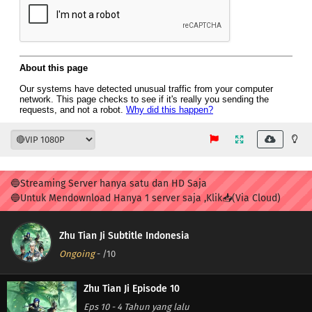
🔵Streaming Server hanya satu dan HD Saja
🔵Untuk Mendownload Hanya 1 server saja ,Klik📥(Via Cloud)
Zhu Tian Ji Subtitle Indonesia
Ongoing
-
/10
Zhu Tian Ji Episode 10
Eps 10
-
4 Tahun yang lalu