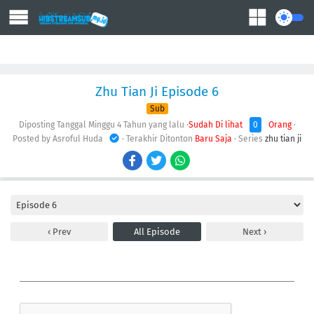
Action
Adventure
Comedy
Demons
Drama
Ecchi
Fantasy
Zhu Tian Ji Episode 6
Sub
Diposting Tanggal Minggu
4 Tahun yang lalu
·
Sudah Di lihat
0
Orang
·
Posted by Asroful Huda
· Terakhir Ditonton
Baru Saja
· Series
zhu tian ji
Prev
All Episode
Next