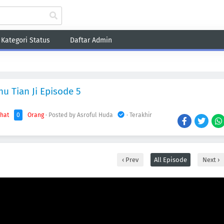
Kategori Status
Daftar Admin
Fantasy
Game
Harem
Historical
Romance
School
Sci-Fi
Sho
hu Tian Ji Episode 5
ihat
0
Orang
· Posted by Asroful Huda
· Terakhir
Prev
All Episode
Next