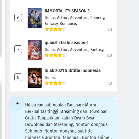
IMMORTALITY SEASON 3
Genre:
Action,
Adventure,
Comedy,
Fantasy,
Romance,
8.1
quanzhi fashi season 4
Genre:
Action,
Adventure,
Fantasy,
8.0
Silab 2021 Subtitle Indonesia
Genre:
7.8
Hibstreamsub Adalah Fanshare Murni
Berkualitas tinggi Streaming dan Download
Gratis Tanpa iklan ,kalian Disini Bisa
Download dan Streaming, Nonton donghua
Sub Indo ,Nonton donghua subtitle
Indonesia ,Nonton Donghua , Nonton anime