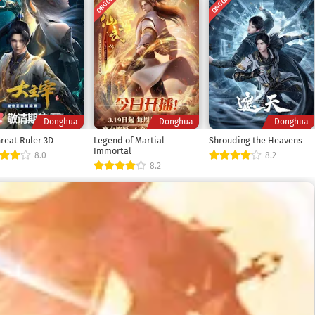
NG
ONGOING
ONGOING
Donghua
Donghua
Donghua
reat Ruler 3D
Legend of Martial
Shrouding the Heavens
Immortal
8.0
8.2
8.2