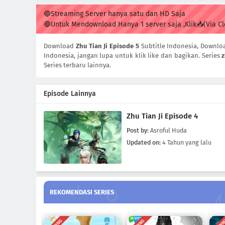
🔵Streaming Server hanya satu dan HD Saja
🔵Untuk Mendownload Hanya 1 server saja ,Klik📥(Via C
Download
Zhu Tian Ji Episode 5
Subtitle Indonesia, Downl
Indonesia, jangan lupa untuk klik like dan bagikan. Series
z
Series terbaru lainnya.
Episode Lainnya
Zhu Tian Ji Episode 4
Post by:
Asroful Huda
Updated on:
4 Tahun yang lalu
REKOMENDASI SERIES