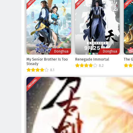
ONGOING
ONGOING
ONGOI
Donghua
Donghua
My Senior Brother Is Too
Renegade Immortal
The G
Steady
8.2
8.1
ONGOING