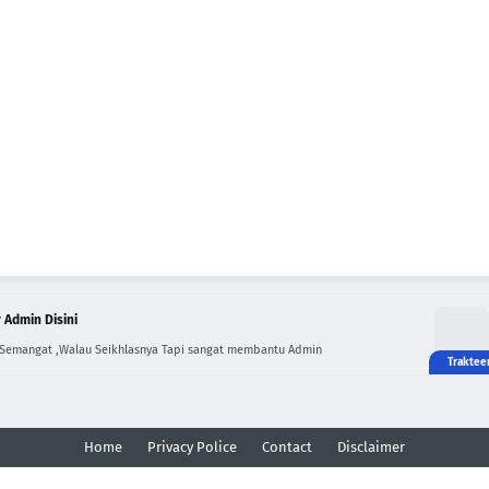
 Admin Disini
 Semangat ,Walau Seikhlasnya Tapi sangat membantu Admin
Home
Privacy Police
Contact
Disclaimer