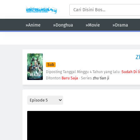
»Anime
»Donghua
»Movie
»Drama
Action
Adventure
Comedy
Demons
Drama
Ecchi
Z
Sub
Diposting Tanggal Minggu
4 Tahun yang lalu
·
Sudah Di l
Ditonton
Baru Saja
· Series
zhu tian ji