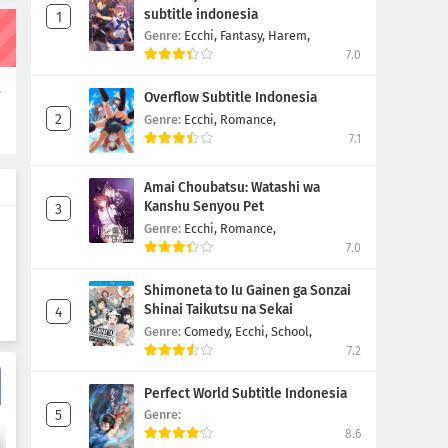
Zhu Tian Ji Episode 2
subtitle indonesia
Genre:
Ecchi,
Fantasy,
Harem,
Eps 2
-
4 Tahun yang lalu
7.0
e
Zhu Tian Ji Episode 1
Overflow Subtitle Indonesia
n
Genre:
Ecchi,
Romance,
Eps 1
-
4 Tahun yang lalu
7.1
Amai Choubatsu: Watashi wa
Kanshu Senyou Pet
Genre:
Ecchi,
Romance,
7.0
Shimoneta to Iu Gainen ga Sonzai
Shinai Taikutsu na Sekai
Genre:
Comedy,
Ecchi,
School,
7.2
Perfect World Subtitle Indonesia
Genre:
8.6