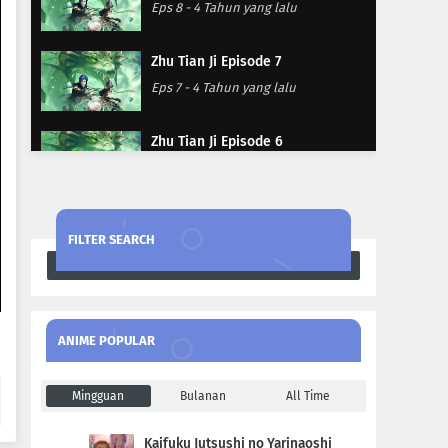
Eps 8
-
4 Tahun yang lalu
Zhu Tian Ji Episode 7
Eps 7
-
4 Tahun yang lalu
Zhu Tian Ji Episode 6
Eps 6
-
4 Tahun yang lalu
Zhu Tian Ji Episode 5
FILTER SEARCH
Eps 5
-
4 Tahun yang lalu
Search
Zhu Tian Ji Episode 4
Eps 4
-
4 Tahun yang lalu
ANIME POPULAR
Zhu Tian Ji Episode 3
Mingguan
Bulanan
All Time
Eps 3
-
4 Tahun yang lalu
Kaifuku Jutsushi no Yarinaoshi