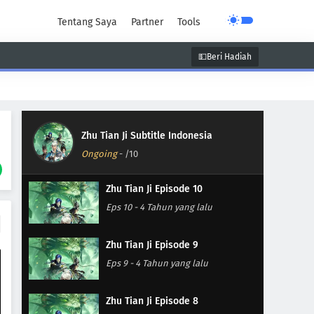
Tentang Saya
Partner
Tools
💵Beri Hadiah
unen
Super Power
Supernatural
Zhu Tian Ji Subtitle Indonesia
Ongoing
-
/10
Zhu Tian Ji Episode 10
Eps 10
-
4 Tahun yang lalu
Zhu Tian Ji Episode 9
Eps 9
-
4 Tahun yang lalu
Zhu Tian Ji Episode 8