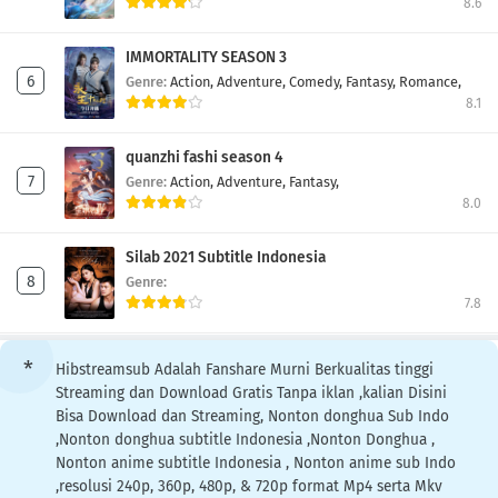
8.6
Perfect World Episode 7
Eps 7
-
4 Tahun yang lalu
IMMORTALITY SEASON 3
Genre:
Action,
Adventure,
Comedy,
Fantasy,
Romance,
8.1
Perfect World Episode 6
Eps 6
-
4 Tahun yang lalu
quanzhi fashi season 4
Genre:
Action,
Adventure,
Fantasy,
Perfect World Episode 5
8.0
Eps 5
-
4 Tahun yang lalu
Silab 2021 Subtitle Indonesia
Genre:
Perfect World Episode 4
7.8
Eps 4
-
4 Tahun yang lalu
Hibstreamsub Adalah Fanshare Murni Berkualitas tinggi
Perfect World Episode 3
Streaming dan Download Gratis Tanpa iklan ,kalian Disini
Eps 3
-
4 Tahun yang lalu
Bisa Download dan Streaming, Nonton donghua Sub Indo
,Nonton donghua subtitle Indonesia ,Nonton Donghua ,
Perfect World Episode 2
Nonton anime subtitle Indonesia , Nonton anime sub Indo
,resolusi 240p, 360p, 480p, & 720p format Mp4 serta Mkv
Eps 2
-
4 Tahun yang lalu