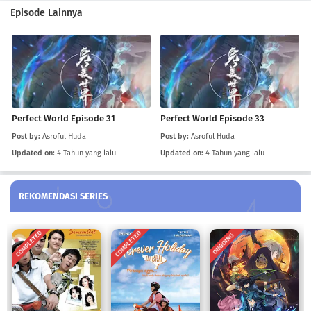
Perfect World Episode 35
Episode Lainnya
Eps 35
-
4 Tahun yang lalu
Perfect World Episode 34
Eps 34
-
4 Tahun yang lalu
Perfect World Episode 31
Perfect World Episode 33
Perfect World Episode 33
Post by:
Asroful Huda
Post by:
Asroful Huda
Eps 33
-
4 Tahun yang lalu
Updated on:
4 Tahun yang lalu
Updated on:
4 Tahun yang lalu
Perfect World Episode 32
REKOMENDASI SERIES
Eps 32
-
4 Tahun yang lalu
Perfect World Episode 31
COMPLETED
COMPLETED
ONGOING
Eps 31
-
4 Tahun yang lalu
Perfect World Episode 30
Eps 30
-
4 Tahun yang lalu