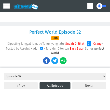
Action
Adventure
Comedy
Demons
Drama
Ecchi
Fantasy
Perfect World Episode 32
Sub
Diposting Tanggal Jumat
4 Tahun yang lalu
·
Sudah Di lihat
0
Orang
·
Posted by Asroful Huda
· Terakhir Ditonton
Baru Saja
· Series
perfect
world
Prev
All Episode
Next