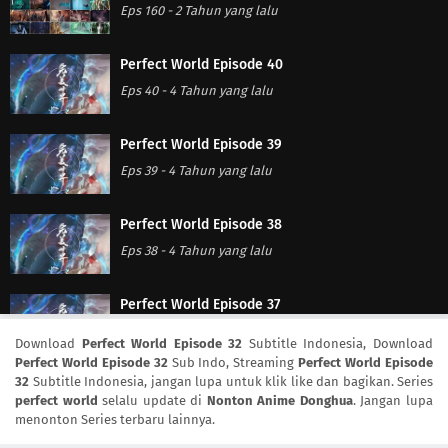
Eps 160
-
2 Tahun yang lalu
Perfect World Episode 40
Eps 40
-
4 Tahun yang lalu
Perfect World Episode 39
Eps 39
-
4 Tahun yang lalu
Perfect World Episode 38
Eps 38
-
4 Tahun yang lalu
Perfect World Episode 37
Eps 37
-
4 Tahun yang lalu
Download
Perfect World Episode 32
Subtitle Indonesia, Download
Perfect World Episode 32
Sub Indo, Streaming
Perfect World Episode
32
Subtitle Indonesia, jangan lupa untuk klik like dan bagikan. Series
Perfect World Episode 36
perfect world
selalu update di
Nonton Anime Donghua
. Jangan lupa
Eps 36
-
4 Tahun yang lalu
menonton Series terbaru lainnya.