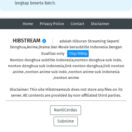
lengkap beserta Batch.
Perfect World Episode 1
Eps 1
-
4 Tahun yang lalu
Home
Privacy Police
Contact
Disclaimer
HIBSTREAM
adalah Hiburan Streaming Seperti
Donghua,Anime,Drama Dan Movie bersubtitle Indonesia Dengan
Kualitas only
720p/1080p
Nonton donghua subtitle indonesia,nonton donghua sub indo,
nonton donghua sub indonesia,link nonton donghua,link nonton
anime ,nonton anime sub indo ,nonton anime sub indonesia
,nonton anime
Disclaimer: This site Hibstreamsub does not store any files on its
server. All contents are provided by non-affiliated third parties.
NantiCerdas
Subnime