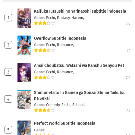
Eps 13
-
4 Tahun yang lalu
Kaifuku Jutsushi no Yarinaoshi subtitle indonesia
Genre:
Ecchi,
Fantasy,
Harem,
Perfect World Episode 12
7.0
Eps 12
-
4 Tahun yang lalu
Overflow Subtitle Indonesia
Perfect World Episode 11
Genre:
Ecchi,
Romance,
7.1
Eps 11
-
4 Tahun yang lalu
Amai Choubatsu: Watashi wa Kanshu Senyou Pet
Perfect World Episode 10
Genre:
Ecchi,
Romance,
Eps 10
-
4 Tahun yang lalu
7.0
Perfect World Episode 9
Shimoneta to Iu Gainen ga Sonzai Shinai Taikutsu
na Sekai
Eps 9
-
4 Tahun yang lalu
Genre:
Comedy,
Ecchi,
School,
7.2
Perfect World Episode 8
Perfect World Subtitle Indonesia
Eps 8
-
4 Tahun yang lalu
Genre: