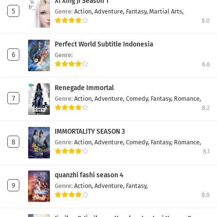
Xi Xing Ji Season 1
Genre:
Action,
Adventure,
Fantasy,
Martial Arts,
8.0
Perfect World Subtitle Indonesia
Genre:
8.6
Renegade Immortal
Genre:
Action,
Adventure,
Comedy,
Fantasy,
Romance,
8.2
IMMORTALITY SEASON 3
Genre:
Action,
Adventure,
Comedy,
Fantasy,
Romance,
8.1
quanzhi fashi season 4
Genre:
Action,
Adventure,
Fantasy,
8.0