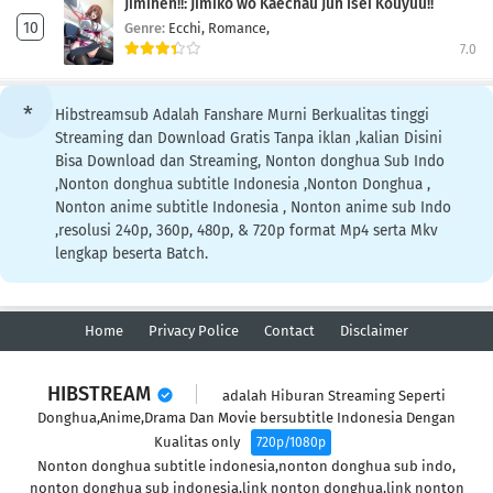
Jimihen!!: Jimiko wo Kaechau Jun Isei Kouyuu!!
Genre:
Ecchi,
Romance,
7.0
Hibstreamsub Adalah Fanshare Murni Berkualitas tinggi
Streaming dan Download Gratis Tanpa iklan ,kalian Disini
Bisa Download dan Streaming, Nonton donghua Sub Indo
,Nonton donghua subtitle Indonesia ,Nonton Donghua ,
Nonton anime subtitle Indonesia , Nonton anime sub Indo
,resolusi 240p, 360p, 480p, & 720p format Mp4 serta Mkv
lengkap beserta Batch.
Home
Privacy Police
Contact
Disclaimer
HIBSTREAM
adalah Hiburan Streaming Seperti
Donghua,Anime,Drama Dan Movie bersubtitle Indonesia Dengan
Kualitas only
720p/1080p
Nonton donghua subtitle indonesia,nonton donghua sub indo,
nonton donghua sub indonesia,link nonton donghua,link nonton