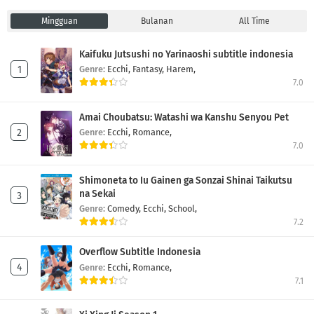
Mingguan
Bulanan
All Time
Kaifuku Jutsushi no Yarinaoshi subtitle indonesia
Genre:
Ecchi,
Fantasy,
Harem,
7.0
Amai Choubatsu: Watashi wa Kanshu Senyou Pet
Genre:
Ecchi,
Romance,
7.0
Shimoneta to Iu Gainen ga Sonzai Shinai Taikutsu
na Sekai
Genre:
Comedy,
Ecchi,
School,
7.2
Overflow Subtitle Indonesia
Genre:
Ecchi,
Romance,
7.1