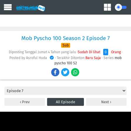
Action
Adventure
Comedy
Demons
Drama
Ecchi
Fantasy
Mob Pyscho 100 Season 2 Episode 7
Sub
Diposting Tanggal Jumat
4 Tahun yang lalu
·
Sudah Di lihat
0
Orang
·
Posted by Asroful Huda
· Terakhir Ditonton
Baru Saja
· Series
mob
pyscho 100 S2
Prev
All Episode
Next