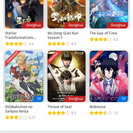
Mob Pyscho 100 Season 2 Episode 1
Eps 1
-
4 Tahun yang lalu
Donghua
Donghua
Donghua
Stellar
Wu Dong Qian Kun
The Gap of Time
Transformations
Season 3
8.0
season 3
8.0
8.0
COMPLETED
ONGOING
ONGOING
TV
Donghua
TV
Shikkakumon no
Throne of Seal
Noblesse
Saikyou Kenja
8.0
7.0
6.23