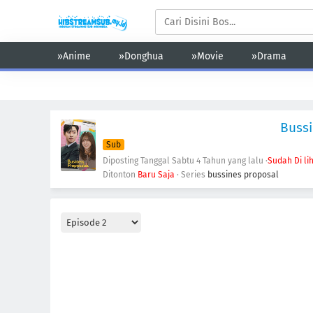
»Anime
»Donghua
»Movie
»Drama
Action
Adventure
Comedy
Demons
Drama
Ecchi
Bussi
Sub
Diposting Tanggal Sabtu
4 Tahun yang lalu
·
Sudah Di li
Ditonton
Baru Saja
· Series
bussines proposal