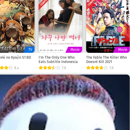
ETED
COMPLETED
COMPLETED
TV
Movie
Movie
eki no Kyojin S1 BD
I'm The Only One Who
The Fable The Killer Who
Eats Subtitle Indonesia
Doesnt Kill 2021
8.4
7.0
7.6