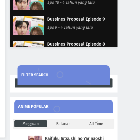
Eps 10
-
4 Tahun yang lalu
Bussines Proposal Episode 9
Eps 9
-
4 Tahun yang lalu
Bussines Proposal Episode 8
Eps 8
-
4 Tahun yang lalu
Bussines Proposal Episode 7
FILTER SEARCH
Eps 7
-
4 Tahun yang lalu
Search
Bussines Proposal Episode 6
Eps 6
-
4 Tahun yang lalu
ANIME POPULAR
Bussines Proposal Episode 5
Mingguan
Bulanan
All Time
Eps 5
-
4 Tahun yang lalu
Kaifuku Jutsushi no Yarinaoshi