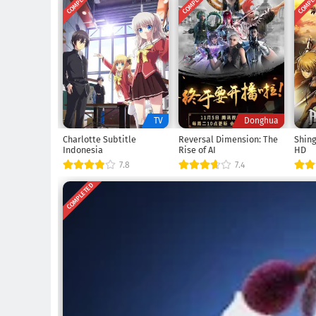
COMPLETED
COMPLETED
COMPL
TV
Donghua
Charlotte Subtitle
Reversal Dimension: The
Shing
Indonesia
Rise of AI
HD
7.8
7.4
COMPLETED