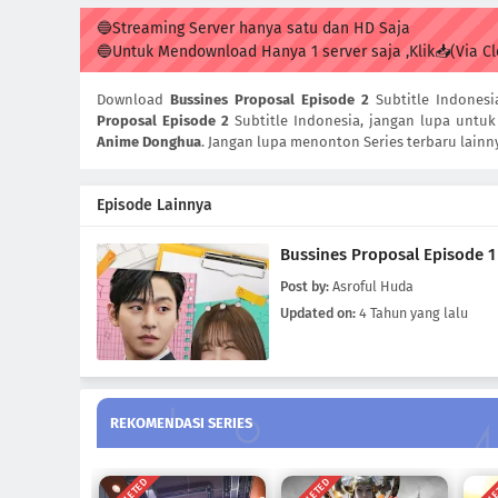
🔵Streaming Server hanya satu dan HD Saja
🔵Untuk Mendownload Hanya 1 server saja ,Klik📥(Via C
Download
Bussines Proposal Episode 2
Subtitle Indones
Proposal Episode 2
Subtitle Indonesia, jangan lupa untuk 
Anime Donghua
. Jangan lupa menonton Series terbaru lainn
Episode Lainnya
Bussines Proposal Episode 1
Post by:
Asroful Huda
Updated on:
4 Tahun yang lalu
REKOMENDASI SERIES