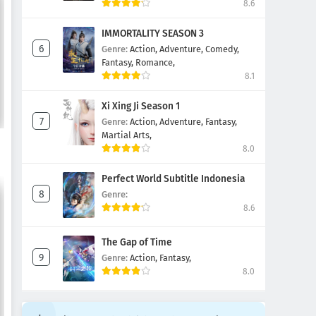
8.6
IMMORTALITY SEASON 3
Genre:
Action,
Adventure,
Comedy,
Fantasy,
Romance,
8.1
Xi Xing Ji Season 1
Genre:
Action,
Adventure,
Fantasy,
Martial Arts,
8.0
Perfect World Subtitle Indonesia
Genre:
8.6
The Gap of Time
Genre:
Action,
Fantasy,
8.0