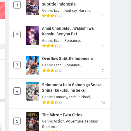
Bussines Proposal Episode 4
subtitle indonesia
Genre:
Ecchi,
Fantasy,
Harem,
Eps 4
-
4 Tahun yang lalu
7.0
s
Bussines Proposal Episode 3
Amai Choubatsu: Watashi wa
n
Kanshu Senyou Pet
Eps 3
-
4 Tahun yang lalu
Genre:
Ecchi,
Romance,
7.0
Bussines Proposal Episode 2
Overflow Subtitle Indonesia
Eps 2
-
4 Tahun yang lalu
Genre:
Ecchi,
Romance,
7.1
Bussines Proposal Episode 1
Eps 1
-
4 Tahun yang lalu
Shimoneta to Iu Gainen ga Sonzai
Shinai Taikutsu na Sekai
Genre:
Comedy,
Ecchi,
School,
7.2
The Mirror: Twin Cities
Genre:
Action,
Adventure,
Fantasy,
Romance,