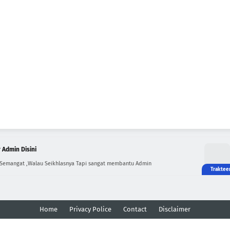
 Admin Disini
 Semangat ,Walau Seikhlasnya Tapi sangat membantu Admin
Home
Privacy Police
Contact
Disclaimer