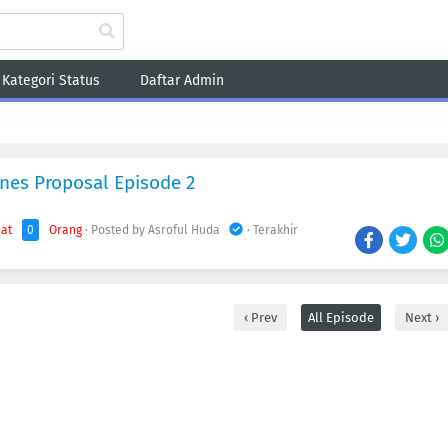
Kategori Status
Daftar Admin
Fantasy
Game
Harem
Historical
Romance
School
Sci-Fi
Sho
nes Proposal Episode 2
hat
0
Orang
· Posted by Asroful Huda
· Terakhir
Prev
All Episode
Next