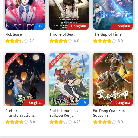
TV
Donghua
Donghua
Noblesse
Throne of Seal
The Gap of Time
7.0
8.0
8.0
COMPLETED
COMPLETED
ONGOING
Donghua
TV
Donghua
Stellar
Shikkakumon no
Wu Dong Qian Kun
Transformations
Saikyou Kenja
Season 3
season 3
8.0
6.23
8.0