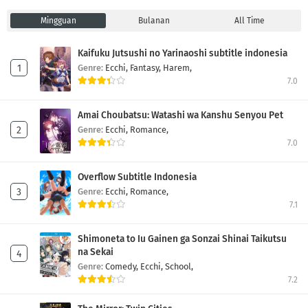
Mingguan
Bulanan
All Time
Kaifuku Jutsushi no Yarinaoshi subtitle indonesia
Genre:
Ecchi,
Fantasy,
Harem,
7.0
Amai Choubatsu: Watashi wa Kanshu Senyou Pet
Genre:
Ecchi,
Romance,
7.0
Overflow Subtitle Indonesia
Genre:
Ecchi,
Romance,
7.1
Shimoneta to Iu Gainen ga Sonzai Shinai Taikutsu
na Sekai
Genre:
Comedy,
Ecchi,
School,
7.2