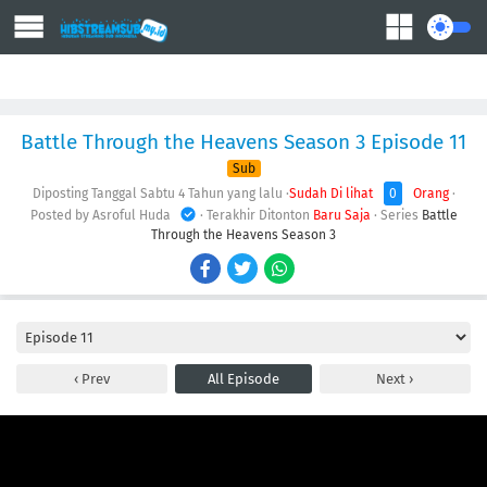
Action
Adventure
Comedy
Demons
Drama
Ecchi
Fantasy
Battle Through the Heavens Season 3 Episode 11
Sub
Diposting Tanggal Sabtu
4 Tahun yang lalu
·
Sudah Di lihat
0
Orang
·
Posted by Asroful Huda
· Terakhir Ditonton
Baru Saja
· Series
Battle
Through the Heavens Season 3
Prev
All Episode
Next