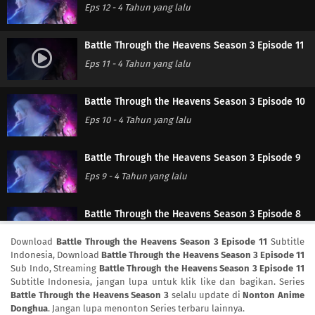
Eps 12
-
4 Tahun yang lalu
Battle Through the Heavens Season 3 Episode 11
Eps 11
-
4 Tahun yang lalu
Battle Through the Heavens Season 3 Episode 10
Eps 10
-
4 Tahun yang lalu
Battle Through the Heavens Season 3 Episode 9
Eps 9
-
4 Tahun yang lalu
Battle Through the Heavens Season 3 Episode 8
Eps 8
-
4 Tahun yang lalu
Download
Battle Through the Heavens Season 3 Episode 11
Subtitle
Indonesia, Download
Battle Through the Heavens Season 3 Episode 11
Sub Indo, Streaming
Battle Through the Heavens Season 3 Episode 11
Battle Through the Heavens Season 3 Episode 7
Subtitle Indonesia, jangan lupa untuk klik like dan bagikan. Series
Eps 7
-
4 Tahun yang lalu
Battle Through the Heavens Season 3
selalu update di
Nonton Anime
Donghua
. Jangan lupa menonton Series terbaru lainnya.