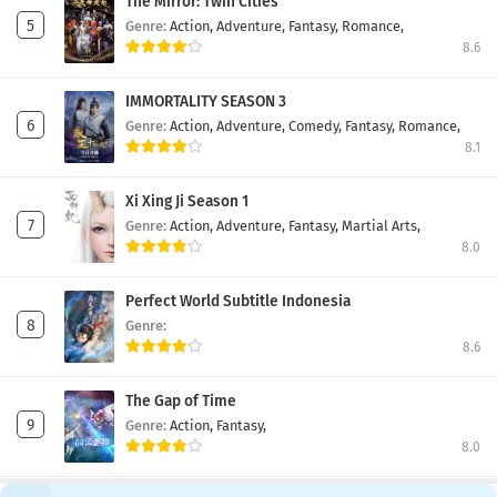
The Mirror: Twin Cities
Genre:
Action,
Adventure,
Fantasy,
Romance,
8.6
IMMORTALITY SEASON 3
Genre:
Action,
Adventure,
Comedy,
Fantasy,
Romance,
8.1
Xi Xing Ji Season 1
Genre:
Action,
Adventure,
Fantasy,
Martial Arts,
8.0
Perfect World Subtitle Indonesia
Genre:
8.6
The Gap of Time
Genre:
Action,
Fantasy,
8.0