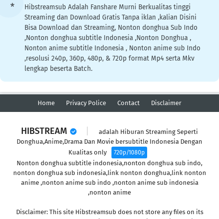
Hibstreamsub Adalah Fanshare Murni Berkualitas tinggi
Streaming dan Download Gratis Tanpa iklan ,kalian Disini
Bisa Download dan Streaming, Nonton donghua Sub Indo
,Nonton donghua subtitle Indonesia ,Nonton Donghua ,
Nonton anime subtitle Indonesia , Nonton anime sub Indo
,resolusi 240p, 360p, 480p, & 720p format Mp4 serta Mkv
lengkap beserta Batch.
Home
Privacy Police
Contact
Disclaimer
HIBSTREAM
adalah Hiburan Streaming Seperti
Donghua,Anime,Drama Dan Movie bersubtitle Indonesia Dengan
Kualitas only
720p/1080p
Nonton donghua subtitle indonesia,nonton donghua sub indo,
nonton donghua sub indonesia,link nonton donghua,link nonton
anime ,nonton anime sub indo ,nonton anime sub indonesia
,nonton anime
Disclaimer: This site Hibstreamsub does not store any files on its