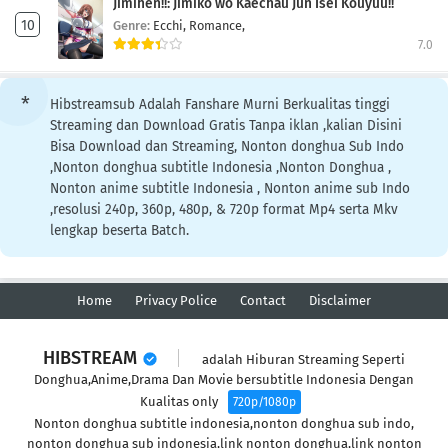
Jimihen!!: Jimiko wo Kaechau Jun Isei Kouyuu!!
Genre:
Ecchi,
Romance,
7.0
Hibstreamsub Adalah Fanshare Murni Berkualitas tinggi
Streaming dan Download Gratis Tanpa iklan ,kalian Disini
Bisa Download dan Streaming, Nonton donghua Sub Indo
,Nonton donghua subtitle Indonesia ,Nonton Donghua ,
Nonton anime subtitle Indonesia , Nonton anime sub Indo
,resolusi 240p, 360p, 480p, & 720p format Mp4 serta Mkv
lengkap beserta Batch.
Home
Privacy Police
Contact
Disclaimer
HIBSTREAM
adalah Hiburan Streaming Seperti
Donghua,Anime,Drama Dan Movie bersubtitle Indonesia Dengan
Kualitas only
720p/1080p
Nonton donghua subtitle indonesia,nonton donghua sub indo,
nonton donghua sub indonesia,link nonton donghua,link nonton