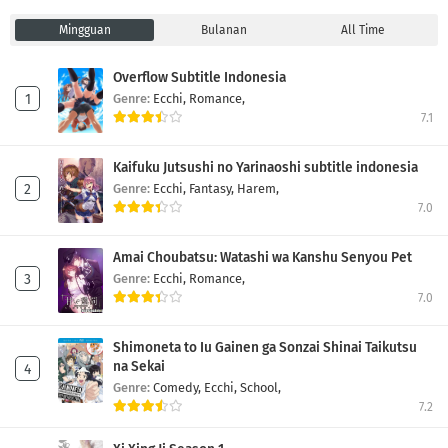
Mingguan
Bulanan
All Time
Overflow Subtitle Indonesia
Genre:
Ecchi,
Romance,
7.1
Kaifuku Jutsushi no Yarinaoshi subtitle indonesia
Genre:
Ecchi,
Fantasy,
Harem,
7.0
Amai Choubatsu: Watashi wa Kanshu Senyou Pet
Genre:
Ecchi,
Romance,
7.0
Shimoneta to Iu Gainen ga Sonzai Shinai Taikutsu
na Sekai
Genre:
Comedy,
Ecchi,
School,
7.2