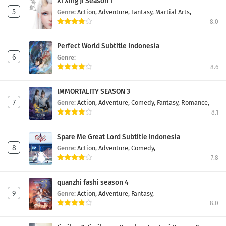
Xi Xing Ji Season 1
Genre:
Action,
Adventure,
Fantasy,
Martial Arts,
8.0
Perfect World Subtitle Indonesia
Genre:
8.6
IMMORTALITY SEASON 3
Genre:
Action,
Adventure,
Comedy,
Fantasy,
Romance,
8.1
Spare Me Great Lord Subtitle Indonesia
Genre:
Action,
Adventure,
Comedy,
7.8
quanzhi fashi season 4
Genre:
Action,
Adventure,
Fantasy,
8.0