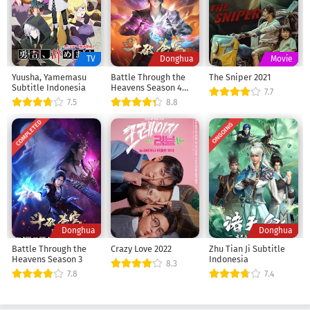
TV
Donghua
Movie
Yuusha, Yamemasu
Battle Through the
The Sniper 2021
Subtitle Indonesia
Heavens Season 4
7.7
Episode 1
7.5
8.8
COMPLETED
ONGOING
Donghua
Donghua
Battle Through the
Crazy Love 2022
Zhu Tian Ji Subtitle
Heavens Season 3
Indonesia
8.3
7.8
7.4