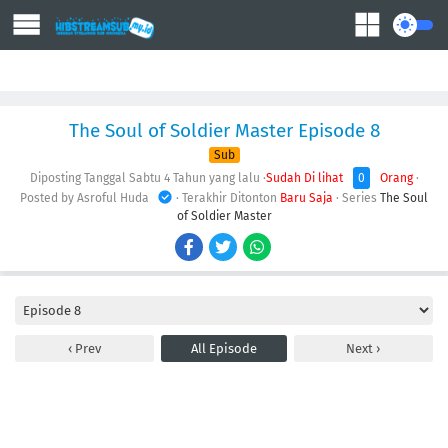
Action
Adventure
Comedy
Demons
Drama
Ecchi
Fantasy
The Soul of Soldier Master Episode 8
Sub
Diposting Tanggal Sabtu
4 Tahun yang lalu
·
Sudah Di lihat
0
Orang
·
Posted by Asroful Huda
· Terakhir Ditonton
Baru Saja
· Series
The Soul
of Soldier Master
Prev
All Episode
Next