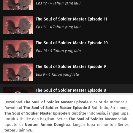
Eps 12
-
4 Tahun yang lalu
The Soul of Soldier Master Episode 11
Eps 11
-
4 Tahun yang lalu
The Soul of Soldier Master Episode 10
Eps 10
-
4 Tahun yang lalu
The Soul of Soldier Master Episode 9
Eps 9
-
4 Tahun yang lalu
The Soul of Soldier Master Episode 8
Eps 8
-
4 Tahun yang lalu
Download
The Soul of Soldier Master Episode 8
Subtitle Indonesia,
Download
The Soul of Soldier Master Episode 8
Sub Indo, Streaming
The Soul of Soldier Master Episode 8
Subtitle Indonesia, jangan lupa
The Soul of Soldier Master Episode 7
untuk klik like dan bagikan. Series
The Soul of Soldier Master
selalu
Eps 7
-
4 Tahun yang lalu
update di
Nonton Anime Donghua
. Jangan lupa menonton Series
terbaru lainnya.