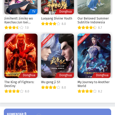
TV
Donghua
Jimihen!!: Jimiko wo
Luoyang Divine Youth
Our Beloved Summer
Kaechau Jun Isei
Subtitle Indonesia
8.0
Kouyuu!!
7.0
8.7
COMPLETED
COMPLETED
ONGOING
Donghua
Donghua
Donghua
The King of Fighters:
Wu geng ji S1
My Journey to Another
Destiny
World
8.0
8.0
8.2
KOMENTAR🔖