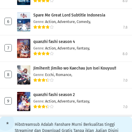
8.0
Spare Me Great Lord Subtitle Indonesia
Genre:
Action,
Adventure,
Comedy,
7.8
quanzhi fashi season 4
Genre:
Action,
Adventure,
Fantasy,
8.0
Jimihen!!: Jimiko wo Kaechau Jun Isei Kouyuu!!
Genre:
Ecchi,
Romance,
7.0
quanzhi fashi season 2
Genre:
Action,
Adventure,
Fantasy,
7.0
Hibstreamsub Adalah Fanshare Murni Berkualitas tinggi
Streaming dan Download Gratis Tanpa iklan ,kalian Disini