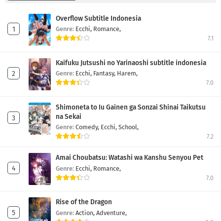
Overflow Subtitle Indonesia
Genre:
Ecchi,
Romance,
7.1
Kaifuku Jutsushi no Yarinaoshi subtitle indonesia
Genre:
Ecchi,
Fantasy,
Harem,
7.0
Shimoneta to Iu Gainen ga Sonzai Shinai Taikutsu
na Sekai
Genre:
Comedy,
Ecchi,
School,
7.2
Amai Choubatsu: Watashi wa Kanshu Senyou Pet
Genre:
Ecchi,
Romance,
7.0
Rise of the Dragon
Genre:
Action,
Adventure,