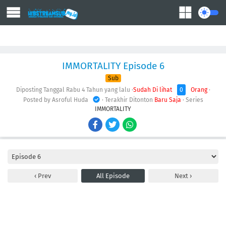
Action
Adventure
Comedy
Demons
Drama
Ecchi
Fantasy
IMMORTALITY Episode 6
Sub
Diposting Tanggal Rabu
4 Tahun yang lalu
·
Sudah Di lihat
0
Orang
·
Posted by Asroful Huda
· Terakhir Ditonton
Baru Saja
· Series
IMMORTALITY
Prev
All Episode
Next