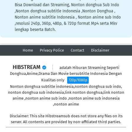
Bisa Download dan Streaming, Nonton donghua Sub Indo
,Nonton donghua subtitle Indonesia ,Nonton Donghua ,
Nonton anime subtitle Indonesia , Nonton anime sub Indo
,resolusi 240p, 360p, 480p, & 720p format Mp4 serta Mkv
lengkap beserta Batch.
Home
Privacy Police
Contact
Disclaimer
HIBSTREAM
adalah Hiburan Streaming Seperti
Donghua,Anime,Drama Dan Movie bersubtitle Indonesia Dengan
Kualitas only
720p/1080p
Nonton donghua subtitle indonesia,nonton donghua sub indo,
nonton donghua sub indonesia,link nonton donghua,link nonton
anime ,nonton anime sub indo ,nonton anime sub indonesia
,nonton anime
Disclaimer: This site Hibstreamsub does not store any files on its
server. All contents are provided by non-affiliated third parties.