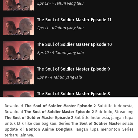
Eps 12
-
4 Tahun yang lalu
The Soul of Soldier Master Episode 11
Eps 11
-
4 Tahun yang lalu
The Soul of Soldier Master Episode 10
Eps 10
-
4 Tahun yang lalu
The Soul of Soldier Master Episode 9
Eps 9
-
4 Tahun yang lalu
The Soul of Soldier Master Episode 8
Eps 8
-
4 Tahun yang lalu
Download
The Soul of Soldier Master Episode 2
Subtitle Indonesia,
Download
The Soul of Soldier Master Episode 2
Sub Indo, Streaming
The Soul of Soldier Master Episode 2
Subtitle Indonesia, jangan lupa
The Soul of Soldier Master Episode 7
untuk klik like dan bagikan. Series
The Soul of Soldier Master
selalu
Eps 7
-
4 Tahun yang lalu
update di
Nonton Anime Donghua
. Jangan lupa menonton Series
terbaru lainnya.