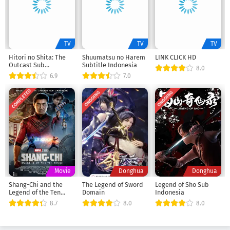
TV
TV
TV
Hitori no Shita: The
Shuumatsu no Harem
LINK CLICK HD
Outcast Sub
Subtitle Indonesia
8.0
Indonesia
6.9
7.0
COMPLETED
ONGOING
ONGOING
Movie
Donghua
Donghua
Shang-Chi and the
The Legend of Sword
Legend of Sho Sub
Legend of the Ten
Domain
Indonesia
Rings 2021 Sub Indo
8.7
8.0
8.0