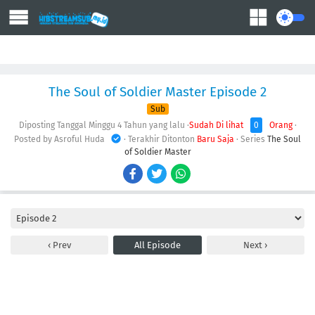
Action
Adventure
Comedy
Demons
Drama
Ecchi
Fantasy
The Soul of Soldier Master Episode 2
Sub
Diposting Tanggal Minggu
4 Tahun yang lalu
·
Sudah Di lihat
0
Orang
·
Posted by Asroful Huda
· Terakhir Ditonton
Baru Saja
· Series
The Soul
of Soldier Master
Prev
All Episode
Next