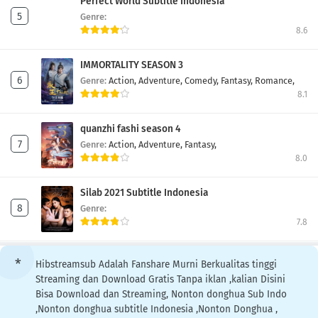
Perfect World Subtitle Indonesia
Genre:
8.6
IMMORTALITY SEASON 3
Genre:
Action,
Adventure,
Comedy,
Fantasy,
Romance,
8.1
quanzhi fashi season 4
Genre:
Action,
Adventure,
Fantasy,
8.0
Silab 2021 Subtitle Indonesia
Genre:
7.8
Hibstreamsub Adalah Fanshare Murni Berkualitas tinggi
Streaming dan Download Gratis Tanpa iklan ,kalian Disini
Bisa Download dan Streaming, Nonton donghua Sub Indo
,Nonton donghua subtitle Indonesia ,Nonton Donghua ,