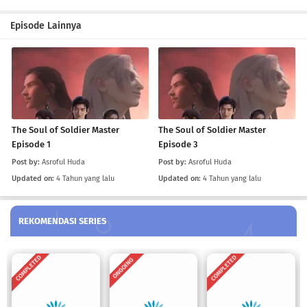
The Soul of Soldier Master Episode 6
Episode Lainnya
Eps 6
-
4 Tahun yang lalu
The Soul of Soldier Master Episode 5
Eps 5
-
4 Tahun yang lalu
The Soul of Soldier Master Episode 4
The Soul of Soldier Master
The Soul of Soldier Master
Eps 4
-
4 Tahun yang lalu
Episode 1
Episode 3
Post by:
Asroful Huda
Post by:
Asroful Huda
The Soul of Soldier Master Episode 3
Updated on:
4 Tahun yang lalu
Updated on:
4 Tahun yang lalu
Eps 3
-
4 Tahun yang lalu
REKOMENDASI SERIES
The Soul of Soldier Master Episode 2
Eps 2
-
4 Tahun yang lalu
COMPLETED
COMPLETED
ONGOING
The Soul of Soldier Master Episode 1
Eps 1
-
4 Tahun yang lalu