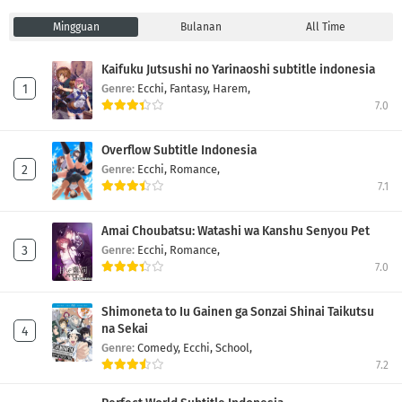
Mingguan
Bulanan
All Time
Kaifuku Jutsushi no Yarinaoshi subtitle indonesia
Genre:
Ecchi,
Fantasy,
Harem,
7.0
Overflow Subtitle Indonesia
Genre:
Ecchi,
Romance,
7.1
Amai Choubatsu: Watashi wa Kanshu Senyou Pet
Genre:
Ecchi,
Romance,
7.0
Shimoneta to Iu Gainen ga Sonzai Shinai Taikutsu
na Sekai
Genre:
Comedy,
Ecchi,
School,
7.2