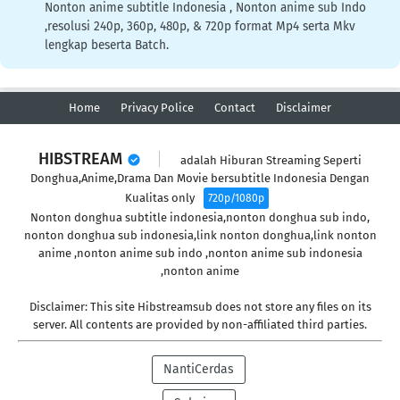
Nonton anime subtitle Indonesia , Nonton anime sub Indo
,resolusi 240p, 360p, 480p, & 720p format Mp4 serta Mkv
lengkap beserta Batch.
Home
Privacy Police
Contact
Disclaimer
HIBSTREAM
adalah Hiburan Streaming Seperti
Donghua,Anime,Drama Dan Movie bersubtitle Indonesia Dengan
Kualitas only
720p/1080p
Nonton donghua subtitle indonesia,nonton donghua sub indo,
nonton donghua sub indonesia,link nonton donghua,link nonton
anime ,nonton anime sub indo ,nonton anime sub indonesia
,nonton anime
Disclaimer: This site Hibstreamsub does not store any files on its
server. All contents are provided by non-affiliated third parties.
NantiCerdas