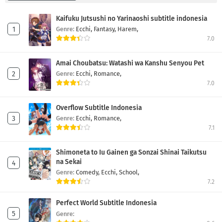
Eps 2
-
4 Tahun yang lalu
Kaifuku Jutsushi no Yarinaoshi subtitle indonesia
Genre:
Ecchi,
Fantasy,
Harem,
Wu geng ji S1 Episode 1
7.0
Eps 1
-
4 Tahun yang lalu
Amai Choubatsu: Watashi wa Kanshu Senyou Pet
Genre:
Ecchi,
Romance,
7.0
Overflow Subtitle Indonesia
Genre:
Ecchi,
Romance,
7.1
Shimoneta to Iu Gainen ga Sonzai Shinai Taikutsu
na Sekai
Genre:
Comedy,
Ecchi,
School,
7.2
Perfect World Subtitle Indonesia
Genre: