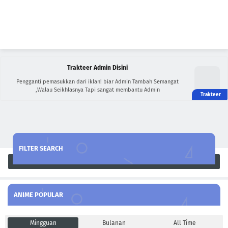
Wu geng ji S1 Episode 7
Eps 7
-
4 Tahun yang lalu
Wu geng ji S1 Episode 6
Trakteer Admin Disini
Eps 6
-
4 Tahun yang lalu
Pengganti pemasukkan dari iklan! biar Admin Tambah Semangat
,Walau Seikhlasnya Tapi sangat membantu Admin
Wu geng ji S1 Episode 5
Eps 5
-
4 Tahun yang lalu
Wu geng ji S1 Episode 4
FILTER SEARCH
Eps 4
-
4 Tahun yang lalu
Search
Wu geng ji S1 Episode 3
Eps 3
-
4 Tahun yang lalu
ANIME POPULAR
Wu geng ji S1 Episode 2
Mingguan
Bulanan
All Time