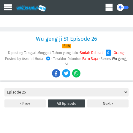
Action
Adventure
Comedy
Demons
Drama
Ecchi
Fantasy
Wu geng ji S1 Episode 26
Sub
Diposting Tanggal Minggu
4 Tahun yang lalu
·
Sudah Di lihat
0
Orang
·
Posted by Asroful Huda
· Terakhir Ditonton
Baru Saja
· Series
Wu geng ji
S1
Prev
All Episode
Next