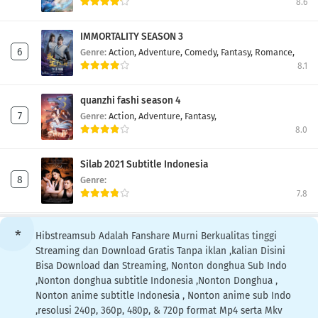
8.6
IMMORTALITY SEASON 3
Genre:
Action,
Adventure,
Comedy,
Fantasy,
Romance,
8.1
quanzhi fashi season 4
Genre:
Action,
Adventure,
Fantasy,
8.0
Silab 2021 Subtitle Indonesia
Genre:
7.8
Hibstreamsub Adalah Fanshare Murni Berkualitas tinggi
Streaming dan Download Gratis Tanpa iklan ,kalian Disini
Bisa Download dan Streaming, Nonton donghua Sub Indo
,Nonton donghua subtitle Indonesia ,Nonton Donghua ,
Nonton anime subtitle Indonesia , Nonton anime sub Indo
,resolusi 240p, 360p, 480p, & 720p format Mp4 serta Mkv