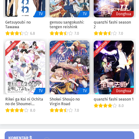
TV
TV
Donghua
Wu geng ji S1 Episode 18
Getsuyoubi no
gensou sangokushi:
quanzhi fashi season
Eps 18
-
4 Tahun yang lalu
Tawawa
tengen reishink
2
6.8
7.0
7.0
Wu geng ji S1 Episode 17
COMPLETED
ONGOING
ONGOING
Eps 17
-
4 Tahun yang lalu
Wu geng ji S1 Episode 16
Eps 16
-
4 Tahun yang lalu
Wu geng ji S1 Episode 15
TV
TV
Donghua
Eps 15
-
4 Tahun yang lalu
Rikei ga Koi ni Ochita
Shokei Shoujo no
quanzhi fashi season 1
no de Shoumei
Virgin Road
8.0
shitemita. heart
8.0
7.0
Wu geng ji S1 Episode 14
Eps 14
-
4 Tahun yang lalu
KOMENTAR🔖