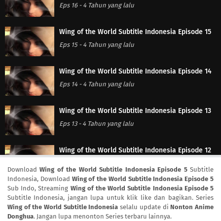
Eps 16
-
4 Tahun yang lalu
Wing of the World Subtitle Indonesia Episode 15
Eps 15
-
4 Tahun yang lalu
Wing of the World Subtitle Indonesia Episode 14
Eps 14
-
4 Tahun yang lalu
Wing of the World Subtitle Indonesia Episode 13
Eps 13
-
4 Tahun yang lalu
Wing of the World Subtitle Indonesia Episode 12
Eps 12
-
4 Tahun yang lalu
Download
Wing of the World Subtitle Indonesia Episode 5
Subtitle
Indonesia, Download
Wing of the World Subtitle Indonesia Episode 5
Sub Indo, Streaming
Wing of the World Subtitle Indonesia Episode 5
Wing of the World Subtitle Indonesia Episode 11
Subtitle Indonesia, jangan lupa untuk klik like dan bagikan. Series
Eps 11
-
4 Tahun yang lalu
Wing of the World Subtitle Indonesia
selalu update di
Nonton Anime
Donghua
. Jangan lupa menonton Series terbaru lainnya.