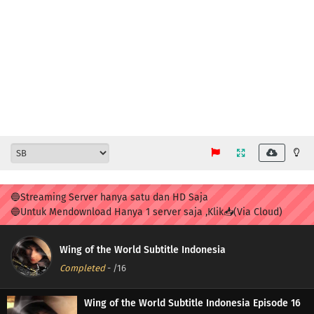
🔵Streaming Server hanya satu dan HD Saja
🔵Untuk Mendownload Hanya 1 server saja ,Klik📥(Via Cloud)
Wing of the World Subtitle Indonesia
Completed
-
/16
Wing of the World Subtitle Indonesia Episode 16