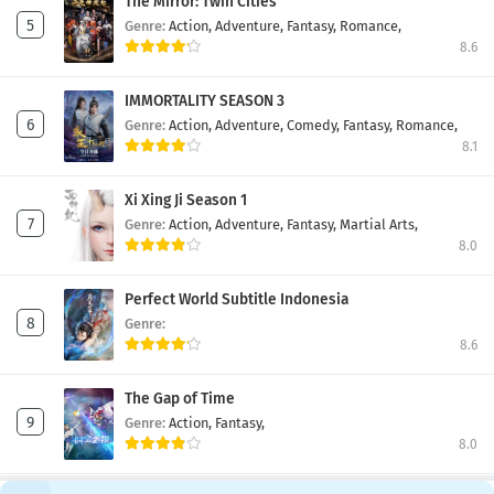
The Mirror: Twin Cities
Genre:
Action,
Adventure,
Fantasy,
Romance,
8.6
IMMORTALITY SEASON 3
Genre:
Action,
Adventure,
Comedy,
Fantasy,
Romance,
8.1
Xi Xing Ji Season 1
Genre:
Action,
Adventure,
Fantasy,
Martial Arts,
8.0
Perfect World Subtitle Indonesia
Genre:
8.6
The Gap of Time
Genre:
Action,
Fantasy,
8.0