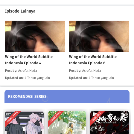
Wing of the World Subtitle Indonesia Episode 10
Episode Lainnya
Eps 10
-
4 Tahun yang lalu
Wing of the World Subtitle Indonesia Episode 9
Eps 9
-
4 Tahun yang lalu
Wing of the World Subtitle Indonesia Episode 8
Wing of the World Subtitle
Wing of the World Subtitle
Eps 8
-
4 Tahun yang lalu
Indonesia Episode 4
Indonesia Episode 6
Post by:
Asroful Huda
Post by:
Asroful Huda
Wing of the World Subtitle Indonesia Episode 7
Updated on:
4 Tahun yang lalu
Updated on:
4 Tahun yang lalu
Eps 7
-
4 Tahun yang lalu
REKOMENDASI SERIES
Wing of the World Subtitle Indonesia Episode 6
Eps 6
-
4 Tahun yang lalu
COMPLETED
COMPLETED
ONGOING
Wing of the World Subtitle Indonesia Episode 5
Eps 5
-
4 Tahun yang lalu