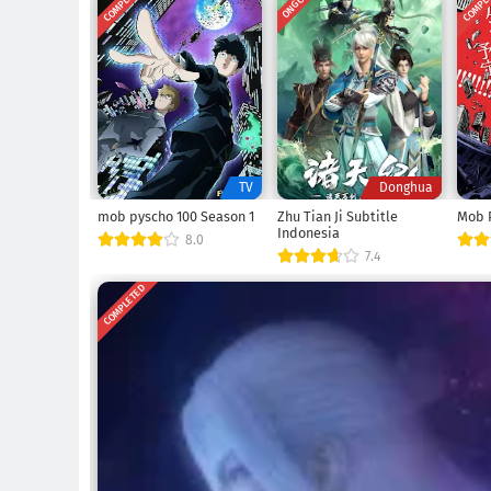
COMPLETED
COMPL
ONGOING
TV
Donghua
mob pyscho 100 Season 1
Zhu Tian Ji Subtitle
Mob P
Indonesia
8.0
7.4
COMPLETED