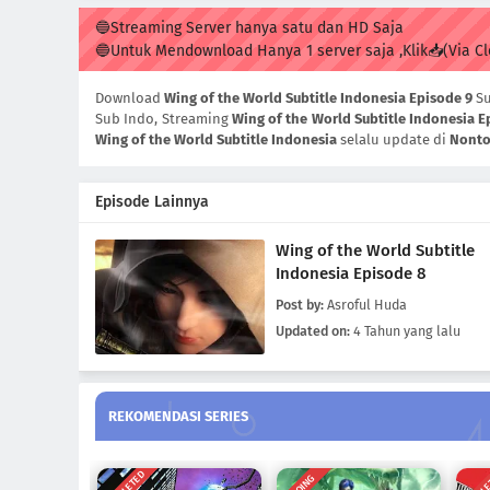
🔵Streaming Server hanya satu dan HD Saja
🔵Untuk Mendownload Hanya 1 server saja ,Klik📥(Via C
Download
Wing of the World Subtitle Indonesia Episode 9
Su
Sub Indo, Streaming
Wing of the World Subtitle Indonesia E
Wing of the World Subtitle Indonesia
selalu update di
Nonto
Episode Lainnya
Wing of the World Subtitle
Indonesia Episode 8
Post by:
Asroful Huda
Updated on:
4 Tahun yang lalu
REKOMENDASI SERIES