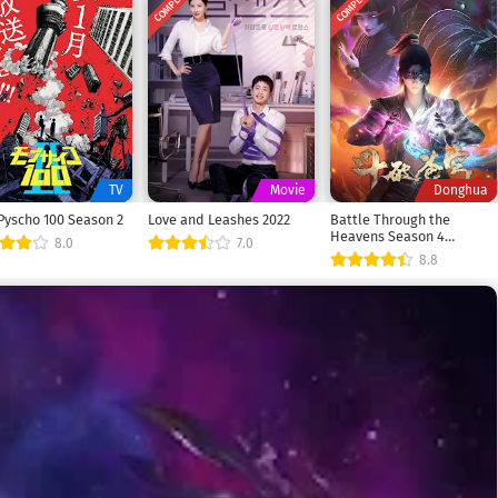
ETED
COMPLETED
COMPLETED
TV
Movie
Donghua
yscho 100 Season 2
Love and Leashes 2022
Battle Through the
Heavens Season 4
8.0
7.0
Episode 1
8.8