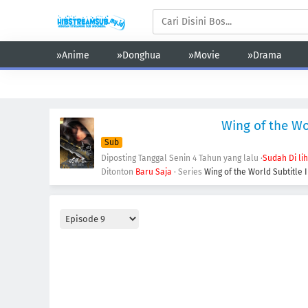
»Anime
»Donghua
»Movie
»Drama
Action
Adventure
Comedy
Demons
Drama
Ecchi
Wing of the Wo
Sub
Diposting Tanggal Senin
4 Tahun yang lalu
·
Sudah Di li
Ditonton
Baru Saja
· Series
Wing of the World Subtitle 