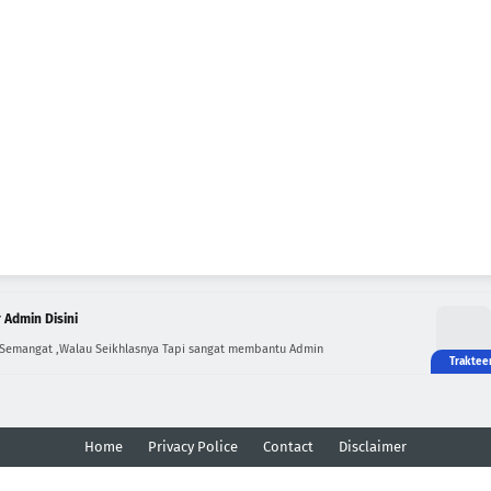
 Admin Disini
 Semangat ,Walau Seikhlasnya Tapi sangat membantu Admin
Home
Privacy Police
Contact
Disclaimer