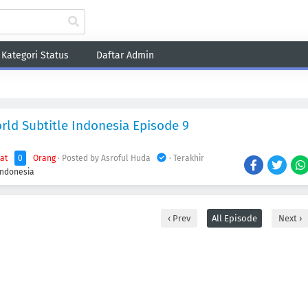
Kategori Status
Daftar Admin
Fantasy
Game
Harem
Historical
Romance
School
Sci-Fi
Sho
rld Subtitle Indonesia Episode 9
hat
0
Orang
· Posted by Asroful Huda
· Terakhir
Indonesia
Prev
All Episode
Next