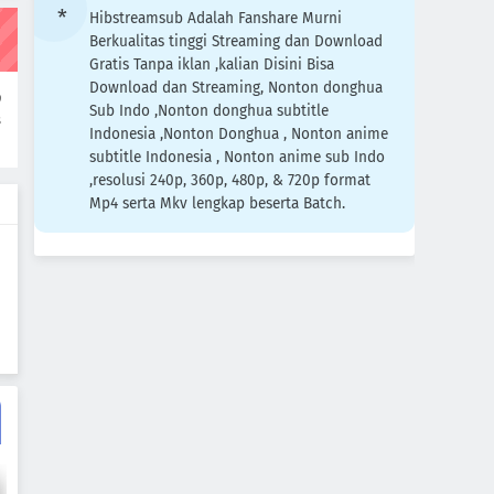
Indonesia Episode 9
Hibstreamsub Adalah Fanshare Murni
Berkualitas tinggi Streaming dan Download
Eps 9
-
4 Tahun yang lalu
Gratis Tanpa iklan ,kalian Disini Bisa
Wing of the World Subtitle
Download dan Streaming, Nonton donghua
9
Indonesia Episode 8
Sub Indo ,Nonton donghua subtitle
s
Indonesia ,Nonton Donghua , Nonton anime
Eps 8
-
4 Tahun yang lalu
subtitle Indonesia , Nonton anime sub Indo
,resolusi 240p, 360p, 480p, & 720p format
Wing of the World Subtitle
Mp4 serta Mkv lengkap beserta Batch.
Indonesia Episode 7
Eps 7
-
4 Tahun yang lalu
Wing of the World Subtitle
Indonesia Episode 6
Eps 6
-
4 Tahun yang lalu
Wing of the World Subtitle
Indonesia Episode 5
Eps 5
-
4 Tahun yang lalu
Wing of the World Subtitle