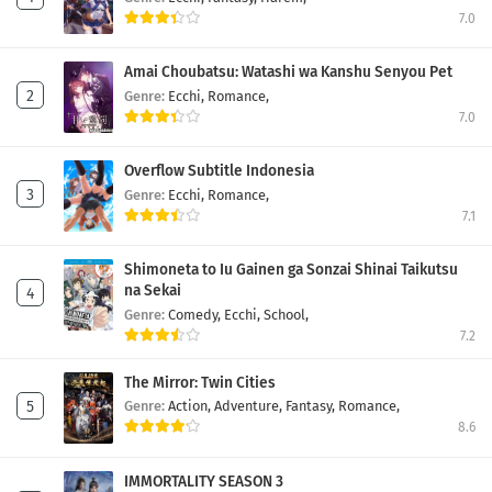
7.0
Amai Choubatsu: Watashi wa Kanshu Senyou Pet
Genre:
Ecchi,
Romance,
7.0
Overflow Subtitle Indonesia
Genre:
Ecchi,
Romance,
7.1
Shimoneta to Iu Gainen ga Sonzai Shinai Taikutsu
na Sekai
Genre:
Comedy,
Ecchi,
School,
7.2
The Mirror: Twin Cities
Genre:
Action,
Adventure,
Fantasy,
Romance,
8.6
IMMORTALITY SEASON 3