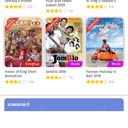
Fantasy x Hunter
Pijat atas tekan
Xi Xing Ji Season 4
bawah 2009
8.0
8.0
7.0
COMPLETED
COMPLETED
ONGOING
Donghua
Movie
Movie
Honor of King Short
Jomblo 2006
Forever Holiday in
Animation
Bali 2018
7.0
7.00
8.0
KOMENTAR🔖