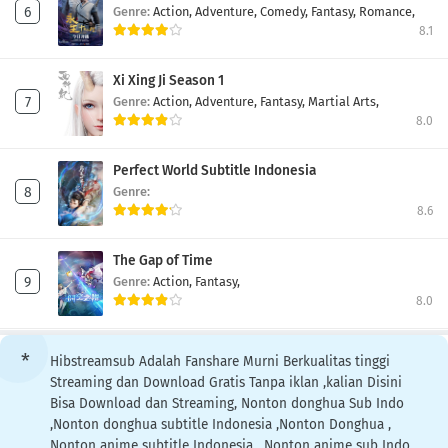
Genre:
Action,
Adventure,
Comedy,
Fantasy,
Romance,
8.1
Xi Xing Ji Season 1
Genre:
Action,
Adventure,
Fantasy,
Martial Arts,
8.0
Perfect World Subtitle Indonesia
Genre:
8.6
The Gap of Time
Genre:
Action,
Fantasy,
8.0
Hibstreamsub Adalah Fanshare Murni Berkualitas tinggi
Streaming dan Download Gratis Tanpa iklan ,kalian Disini
Bisa Download dan Streaming, Nonton donghua Sub Indo
,Nonton donghua subtitle Indonesia ,Nonton Donghua ,
Nonton anime subtitle Indonesia , Nonton anime sub Indo