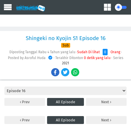
Action
Adventure
Comedy
Demons
Drama
Ecchi
Fantasy
Shingeki no Kyojin S1 Episode 16
Sub
Diposting Tanggal Rabu
4 Tahun yang lalu
·
Sudah Di lihat
0
Orang
·
Posted by Asroful Huda
· Terakhir Ditonton
0 detik yang lalu
· Series
2021
Prev
All Episode
Next
Prev
All Episode
Next