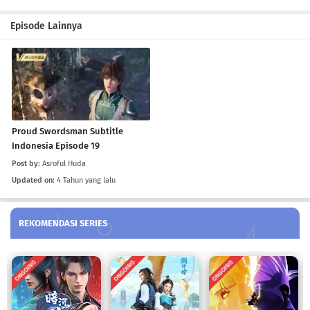
Proud Swordsman Subtitle Indonesia Episode 14
Episode Lainnya
Eps 14
-
4 Tahun yang lalu
Proud Swordsman Subtitle Indonesia Episode 13
Eps 13
-
4 Tahun yang lalu
Proud Swordsman Subtitle Indonesia Episode 12
Proud Swordsman Subtitle
Eps 12
-
4 Tahun yang lalu
Indonesia Episode 19
Post by:
Asroful Huda
Proud Swordsman Subtitle Indonesia Episode 11
Updated on:
4 Tahun yang lalu
Eps 11
-
4 Tahun yang lalu
REKOMENDASI SERIES
Proud Swordsman Subtitle Indonesia Episode 10
Eps 10
-
4 Tahun yang lalu
ONGOING
ONGOING
ONGOING
Proud Swordsman Subtitle Indonesia Episode 9
Eps 9
-
4 Tahun yang lalu