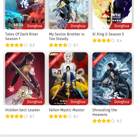
Proud Swordsman Subtitle Indonesia Episode 8
Eps 8
-
4 Tahun yang lalu
Donghua
Donghua
Donghua
Tales Of Dark River
My Senior Brother Is
Xi Xing Ji Season 5
Season 1
Too Steady
Proud Swordsman Subtitle Indonesia Episode 7
8.4
8.0
8.1
Eps 7
-
4 Tahun yang lalu
COMPLETED
ONGOING
ONGOING
Proud Swordsman Subtitle Indonesia Episode 6
Eps 6
-
4 Tahun yang lalu
Proud Swordsman Subtitle Indonesia Episode 5
Eps 5
-
4 Tahun yang lalu
Donghua
Donghua
Donghua
Hidden Sect Leader
Fallen Mystic Master
Shrouding the
Proud Swordsman Subtitle Indonesia Episode 4
Heavens
8.1
8.1
Eps 4
-
4 Tahun yang lalu
8.2