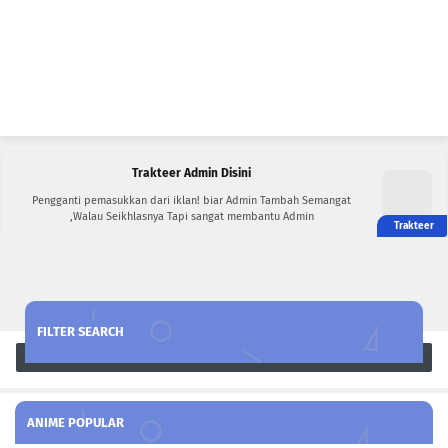
Trakteer Admin Disini
Pengganti pemasukkan dari iklan! biar Admin Tambah Semangat
,Walau Seikhlasnya Tapi sangat membantu Admin
FILTER SEARCH
Search
ANIME POPULAR