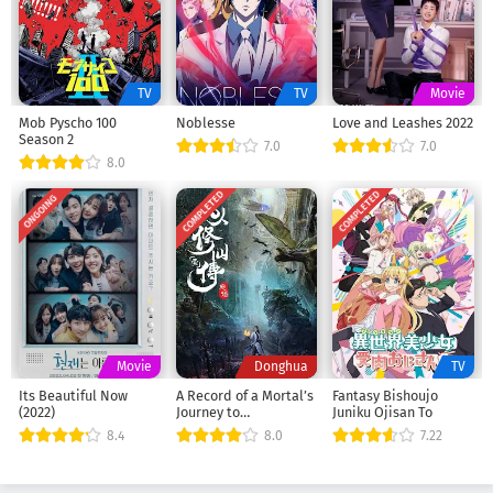
Proud Swordsman Subtitle Indonesia Episode 8
Eps 8
-
4 Tahun yang lalu
TV
TV
Movie
Mob Pyscho 100
Noblesse
Love and Leashes 2022
Season 2
Proud Swordsman Subtitle Indonesia Episode 7
7.0
7.0
8.0
Eps 7
-
4 Tahun yang lalu
COMPLETED
COMPLETED
ONGOING
Proud Swordsman Subtitle Indonesia Episode 6
Eps 6
-
4 Tahun yang lalu
Proud Swordsman Subtitle Indonesia Episode 5
Eps 5
-
4 Tahun yang lalu
Movie
Donghua
TV
Its Beautiful Now
A Record of a Mortal’s
Fantasy Bishoujo
Proud Swordsman Subtitle Indonesia Episode 4
(2022)
Journey to
Juniku Ojisan To
Immortality Season 1
Eps 4
-
4 Tahun yang lalu
8.4
8.0
7.22