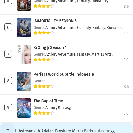
Genre:
Action,
Adventure,
Fantasy,
Romance,
8.6
IMMORTALITY SEASON 3
Genre:
Action,
Adventure,
Comedy,
Fantasy,
Romance,
8.1
Xi Xing Ji Season 1
Genre:
Action,
Adventure,
Fantasy,
Martial Arts,
8.0
Perfect World Subtitle Indonesia
Genre:
8.6
The Gap of Time
Genre:
Action,
Fantasy,
8.0
Hibstreamsub Adalah Fanshare Murni Berkualitas tinggi