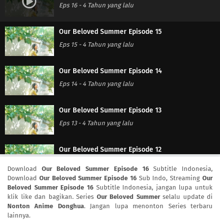
Eps 16
-
4 Tahun yang lalu
Our Beloved Summer Episode 15
Eps 15
-
4 Tahun yang lalu
Our Beloved Summer Episode 14
Eps 14
-
4 Tahun yang lalu
Our Beloved Summer Episode 13
Eps 13
-
4 Tahun yang lalu
Our Beloved Summer Episode 12
Eps 12
-
4 Tahun yang lalu
Download
Our Beloved Summer Episode 16
Subtitle Indonesia,
Download
Our Beloved Summer Episode 16
Sub Indo, Streaming
Our
Beloved Summer Episode 16
Subtitle Indonesia, jangan lupa untuk
Our Beloved Summer Episode 11
klik like dan bagikan. Series
Our Beloved Summer
selalu update di
Eps 11
-
4 Tahun yang lalu
Nonton Anime Donghua
. Jangan lupa menonton Series terbaru
lainnya.