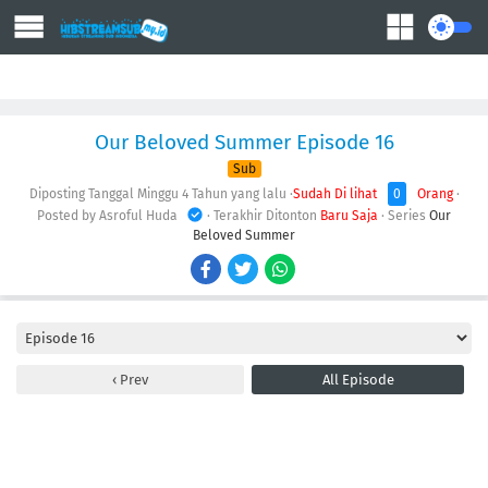
Action
Adventure
Comedy
Demons
Drama
Ecchi
Fantasy
Our Beloved Summer Episode 16
Sub
Diposting Tanggal Minggu
4 Tahun yang lalu
·
Sudah Di lihat
0
Orang
·
Posted by Asroful Huda
· Terakhir Ditonton
Baru Saja
· Series
Our
Beloved Summer
Prev
All Episode