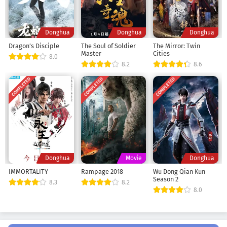
Our Beloved Summer Episode 4
Donghua
Donghua
Donghua
Eps 4
-
4 Tahun yang lalu
Dragon’s Disciple
The Soul of Soldier
The Mirror: Twin
Master
Cities
8.0
8.2
8.6
Our Beloved Summer Episode 3
Eps 3
-
4 Tahun yang lalu
COMPLETED
COMPLETED
COMPLETED
Our Beloved Summer Episode 2
Eps 2
-
4 Tahun yang lalu
Our Beloved Summer Episode 1
Donghua
Movie
Donghua
Eps 1
-
4 Tahun yang lalu
IMMORTALITY
Rampage 2018
Wu Dong Qian Kun
Season 2
8.3
8.2
8.0