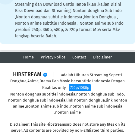
Streaming dan Download Gratis Tanpa iklan ,kalian Disini
Bisa Download dan Streaming, Nonton donghua Sub Indo
,Nonton donghua subtitle Indonesia ,Nonton Donghua ,
Nonton anime subtitle Indonesia , Nonton anime sub Indo
,resolusi 240p, 360p, 480p, & 720p format Mp4 serta Mkv
lengkap beserta Batch.
Home
Privacy Police
Contact
Disclaimer
HIBSTREAM
adalah Hiburan Streaming Seperti
Donghua,Anime,Drama Dan Movie bersubtitle Indonesia Dengan
Kualitas only
720p/1080p
Nonton donghua subtitle indonesia,nonton donghua sub indo,
nonton donghua sub indonesia,link nonton donghua,link nonton
anime ,nonton anime sub indo ,nonton anime sub indonesia
,nonton anime
Disclaimer: This site Hibstreamsub does not store any files on its
server. All contents are provided by non-affiliated third parties.