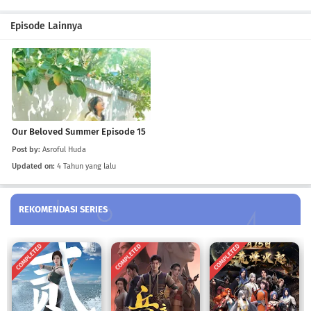
Our Beloved Summer Episode 10
Episode Lainnya
Eps 10
-
4 Tahun yang lalu
Our Beloved Summer Episode 9
Eps 9
-
4 Tahun yang lalu
Our Beloved Summer Episode 8
Our Beloved Summer Episode 15
Eps 8
-
4 Tahun yang lalu
Post by:
Asroful Huda
Updated on:
4 Tahun yang lalu
Our Beloved Summer Episode 7
Eps 7
-
4 Tahun yang lalu
REKOMENDASI SERIES
Our Beloved Summer Episode 6
COMPLETED
COMPLETED
COMPLETED
Eps 6
-
4 Tahun yang lalu
Our Beloved Summer Episode 5
Eps 5
-
4 Tahun yang lalu