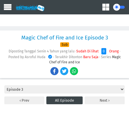
Action
Adventure
Comedy
Demons
Drama
Ecchi
Fantasy
Magic Chef of Fire and Ice Episode 3
Sub
Diposting Tanggal Senin
4 Tahun yang lalu
·
Sudah Di lihat
0
Orang
·
Posted by Asroful Huda
· Terakhir Ditonton
Baru Saja
· Series
Magic
Chef of Fire and Ice
Prev
All Episode
Next