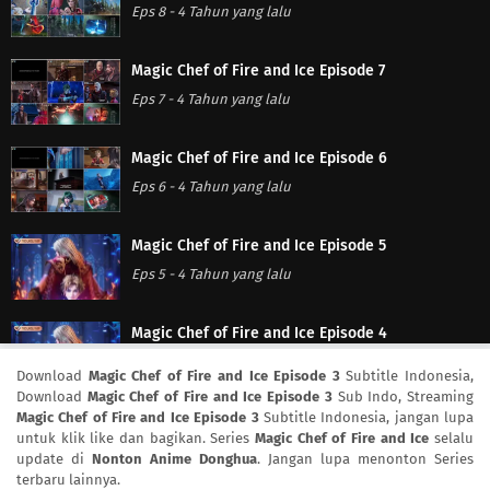
Eps 8
-
4 Tahun yang lalu
Magic Chef of Fire and Ice Episode 7
Eps 7
-
4 Tahun yang lalu
Magic Chef of Fire and Ice Episode 6
Eps 6
-
4 Tahun yang lalu
Magic Chef of Fire and Ice Episode 5
Eps 5
-
4 Tahun yang lalu
Magic Chef of Fire and Ice Episode 4
Eps 4
-
4 Tahun yang lalu
Download
Magic Chef of Fire and Ice Episode 3
Subtitle Indonesia,
Download
Magic Chef of Fire and Ice Episode 3
Sub Indo, Streaming
Magic Chef of Fire and Ice Episode 3
Subtitle Indonesia, jangan lupa
Magic Chef of Fire and Ice Episode 3
untuk klik like dan bagikan. Series
Magic Chef of Fire and Ice
selalu
Eps 3
-
4 Tahun yang lalu
update di
Nonton Anime Donghua
. Jangan lupa menonton Series
terbaru lainnya.