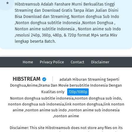
Hibstreamsub Adalah Fanshare Murni Berkualitas tinggi
Streaming dan Download Gratis Tanpa iklan ,kalian Disini
Bisa Download dan Streaming, Nonton donghua Sub Indo
,Nonton donghua subtitle Indonesia ,Nonton Donghua ,
Nonton anime subtitle Indonesia , Nonton anime sub Indo
,resolusi 240p, 360p, 480p, & 720p format Mp4 serta Mkv
lengkap beserta Batch.
Home
Privacy Police
Contact
Disclaimer
HIBSTREAM
adalah Hiburan Streaming Seperti
Donghua,Anime,Drama Dan Movie bersubtitle Indonesia Dengan
Kualitas only
720p/1080p
Nonton donghua subtitle indonesia,nonton donghua sub indo,
nonton donghua sub indonesia,link nonton donghua,link nonton
anime ,nonton anime sub indo ,nonton anime sub indonesia
,nonton anime
Disclaimer: This site Hibstreamsub does not store any files on its