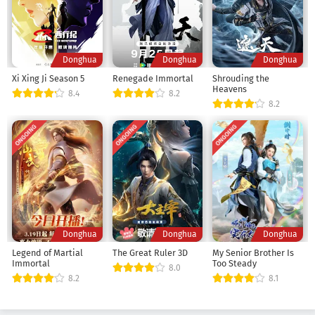
Donghua
Donghua
Donghua
Xi Xing Ji Season 5
Renegade Immortal
Shrouding the
Heavens
8.4
8.2
8.2
ONGOING
ONGOING
ONGOING
Donghua
Donghua
Donghua
Legend of Martial
The Great Ruler 3D
My Senior Brother Is
Immortal
Too Steady
8.0
8.2
8.1