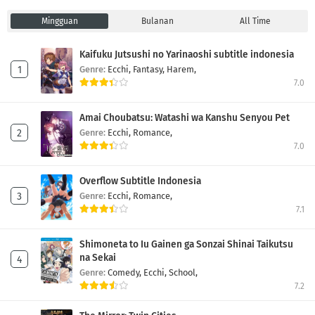
Mingguan
Bulanan
All Time
Kaifuku Jutsushi no Yarinaoshi subtitle indonesia
Genre:
Ecchi,
Fantasy,
Harem,
7.0
Amai Choubatsu: Watashi wa Kanshu Senyou Pet
Genre:
Ecchi,
Romance,
7.0
Overflow Subtitle Indonesia
Genre:
Ecchi,
Romance,
7.1
Shimoneta to Iu Gainen ga Sonzai Shinai Taikutsu
na Sekai
Genre:
Comedy,
Ecchi,
School,
7.2