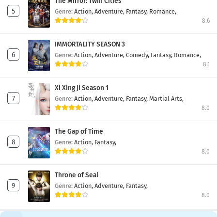
The Mirror: Twin Cities
Genre:
Action,
Adventure,
Fantasy,
Romance,
8.6
IMMORTALITY SEASON 3
Genre:
Action,
Adventure,
Comedy,
Fantasy,
Romance,
8.1
Xi Xing Ji Season 1
Genre:
Action,
Adventure,
Fantasy,
Martial Arts,
8.0
The Gap of Time
Genre:
Action,
Fantasy,
8.0
Throne of Seal
Genre:
Action,
Adventure,
Fantasy,
8.0