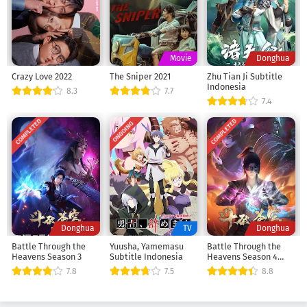
Movie
Donghua
Crazy Love 2022
The Sniper 2021
Zhu Tian Ji Subtitle
Indonesia
8.3
7.7
7.4
COMPLETED
COMPLETED
ONGOING
Donghua
TV
Donghua
Battle Through the
Yuusha, Yamemasu
Battle Through the
Heavens Season 3
Subtitle Indonesia
Heavens Season 4
Episode 1
7.8
7.5
8.8