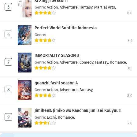
Xi Xing Ji Season 1
Genre:
Action,
Adventure,
Fantasy,
Martial Arts,
8.0
Perfect World Subtitle Indonesia
Genre:
8.6
IMMORTALITY SEASON 3
Genre:
Action,
Adventure,
Comedy,
Fantasy,
Romance,
8.1
quanzhi fashi season 4
Genre:
Action,
Adventure,
Fantasy,
8.0
Jimihen!!: Jimiko wo Kaechau Jun Isei Kouyuu!!
Genre:
Ecchi,
Romance,
7.0