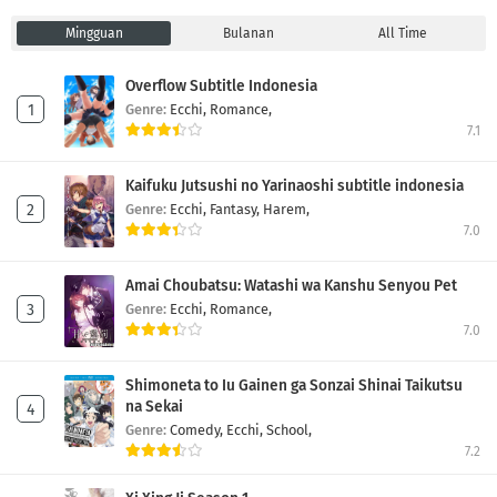
Mingguan
Bulanan
All Time
Overflow Subtitle Indonesia
Genre:
Ecchi,
Romance,
7.1
Kaifuku Jutsushi no Yarinaoshi subtitle indonesia
Genre:
Ecchi,
Fantasy,
Harem,
7.0
Amai Choubatsu: Watashi wa Kanshu Senyou Pet
Genre:
Ecchi,
Romance,
7.0
Shimoneta to Iu Gainen ga Sonzai Shinai Taikutsu
na Sekai
Genre:
Comedy,
Ecchi,
School,
7.2