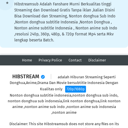
Hibstreamsub Adalah Fanshare Murni Berkualitas tinggi
Streaming dan Download Gratis Tanpa iklan ,kalian Disini
Bisa Download dan Streaming, Nonton donghua Sub Indo
,Nonton donghua subtitle Indonesia ,Nonton Donghua ,
Nonton anime subtitle Indonesia , Nonton anime sub Indo
,resolusi 240p, 360p, 480p, & 720p format Mp4 serta Mkv
lengkap beserta Batch.
Home
Privacy Police
Contact
Disclaimer
HIBSTREAM
adalah Hiburan Streaming Seperti
Donghua,Anime,Drama Dan Movie bersubtitle Indonesia Dengan
Kualitas only
720p/1080p
Nonton donghua subtitle indonesia,nonton donghua sub indo,
nonton donghua sub indonesia,link nonton donghua,link nonton
anime ,nonton anime sub indo ,nonton anime sub indonesia
,nonton anime
Disclaimer: This site Hibstreamsub does not store any files on its