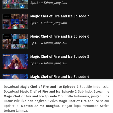
Eps 8
-
4 Tahun yang lalu
Magic Chef of Fire and Ice Episode 7
Eps 7
-
4 Tahun yang lalu
Magic Chef of Fire and Ice Episode 6
Eps 6
-
4 Tahun yang lalu
Magic Chef of Fire and Ice Episode 5
Eps 5
-
4 Tahun yang lalu
Magic Chef of Fire and Ice Episode 4
Eps 4
-
4 Tahun yang lalu
Download
Magic Chef of Fire and Ice Episode 2
Subtitle Indonesia,
Download
Magic Chef of Fire and Ice Episode 2
Sub Indo, Streaming
Magic Chef of Fire and Ice Episode 2
Subtitle Indonesia, jangan lupa
Magic Chef of Fire and Ice Episode 3
untuk klik like dan bagikan. Series
Magic Chef of Fire and Ice
selalu
Eps 3
-
4 Tahun yang lalu
update di
Nonton Anime Donghua
. Jangan lupa menonton Series
terbaru lainnya.