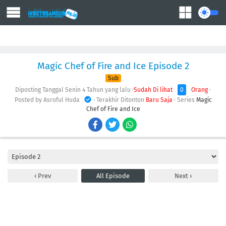
Action
Adventure
Comedy
Demons
Drama
Ecchi
Fantasy
Magic Chef of Fire and Ice Episode 2
Sub
Diposting Tanggal Senin
4 Tahun yang lalu
·
Sudah Di lihat
0
Orang
·
Posted by Asroful Huda
· Terakhir Ditonton
Baru Saja
· Series
Magic
Chef of Fire and Ice
Prev
All Episode
Next